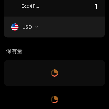
Eca4FzUjEfmLS2P8U8NWDw24QuPu2GN2GDdQbFQDVJeD_solana
USD
保有量