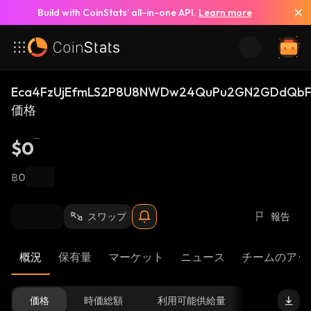
Build with CoinStats’ all-in-one API.
Learn more
Eca4FzUjEfmLS2P8U8NWDw24QuPu2GN2GDdQbF
価格
$0
฿0
スワップ
報告
概況
保有量
マーケット
ニュース
チームのアッ
価格
時価総額
利用可能供給量