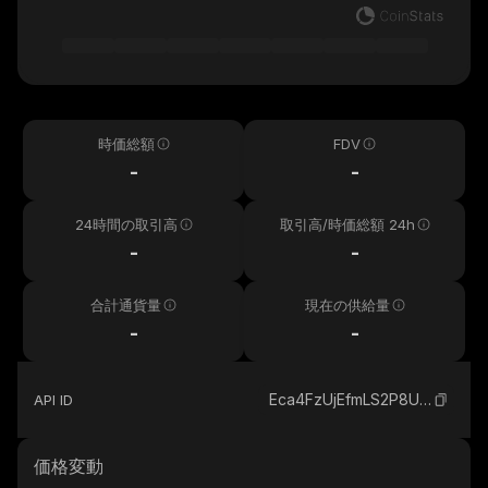
時価総額
FDV
-
-
24時間の取引高
取引高/時価総額 24h
-
-
合計通貨量
現在の供給量
-
-
Eca4FzUjEfmLS2P8U8NWDw24QuPu2GN2GDdQbFQDVJeD_solana
API ID
価格変動