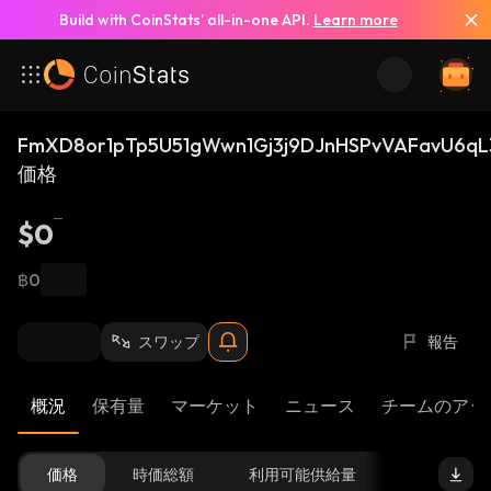
Build with CoinStats’ all-in-one API.
Learn more
FmXD8or1pTp5U51gWwn1Gj3j9DJnHSPvVAFavU6qL
価格
$0
฿0
スワップ
報告
概況
保有量
マーケット
ニュース
チームのアッ
価格
時価総額
利用可能供給量