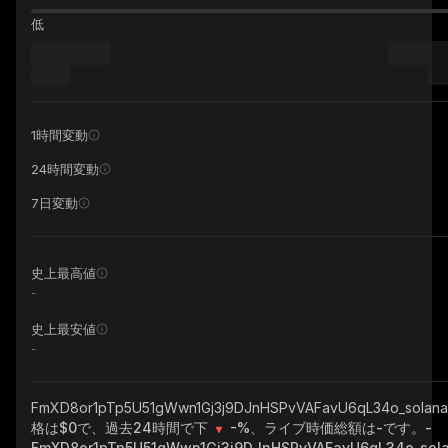
低
1時間変動
24時間変動
7日変動
史上最高値
-
史上最安値
-
FmXD8or1pTp5U51gWwn1Gj3j9DJnHSPvVAFavU6qL34o_solan
格は$0で、過去24時間で下
-%
、ライブ時価総額は
-
です。
-
FmXD8or1pTp5U51gWwn1Gj3j9DJnHSPvVAFavU6qL34o_sol