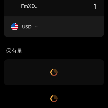
FmXD8or1pTp5U51gWwn1Gj3j9DJnHSPvVAFavU6qL34o_solana
USD
保有量