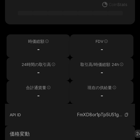
時価総額
FDV
-
-
24時間の取引高
取引高/時価総額 24h
-
-
合計通貨量
現在の供給量
-
-
FmXD8or1pTp5U51gWwn1Gj3j9DJnHSPvVAFavU6qL34o_solana
API ID
価格変動
2