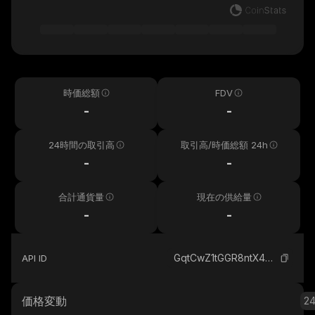
時価総額
FDV
-
-
24時間の取引高
取引高/時価総額 24h
-
-
合計通貨量
現在の供給量
-
-
GqtCwZ1tGGR8ntX4wgXyF91QUW1d5PUfjAijjNm2pump_solana
API ID
価格変動
2