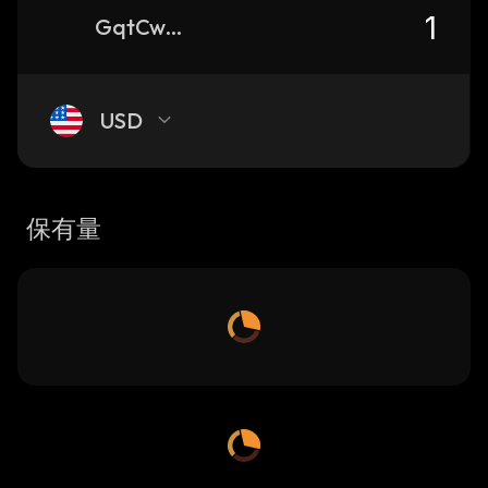
GqtCwZ1tGGR8ntX4wgXyF91QUW1d5PUfjAijjNm2pump_solana
USD
保有量