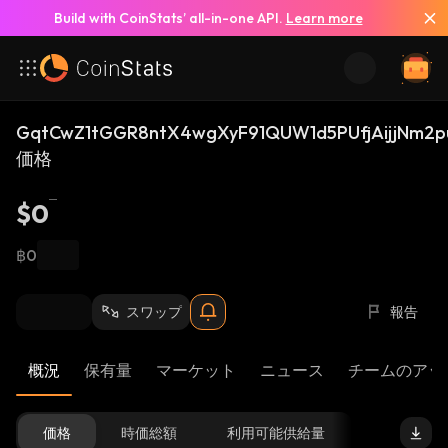
Build with CoinStats’ all-in-one API.
Learn more
GqtCwZ1tGGR8ntX4wgXyF91QUW1d5PUfjAijjNm2p
価格
$0
฿0
スワップ
報告
概況
保有量
マーケット
ニュース
チームのアッ
価格
時価総額
利用可能供給量