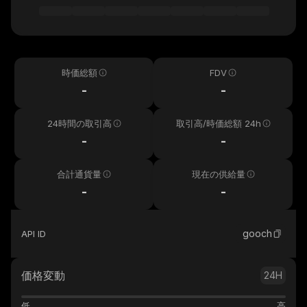
時価総額
FDV
-
-
24時間の取引高
取引高/時価総額 24h
-
-
合計通貨量
現在の供給量
-
-
gooch
API ID
価格変動
24H
低
高