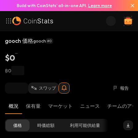
Build with CoinStats’ all-in-one API.
Learn more
gooch 価格
gooch
#0
$0
฿0
スワップ
報告
概況
保有量
マーケット
ニュース
チームのアッ
価格
時価総額
利用可能供給量