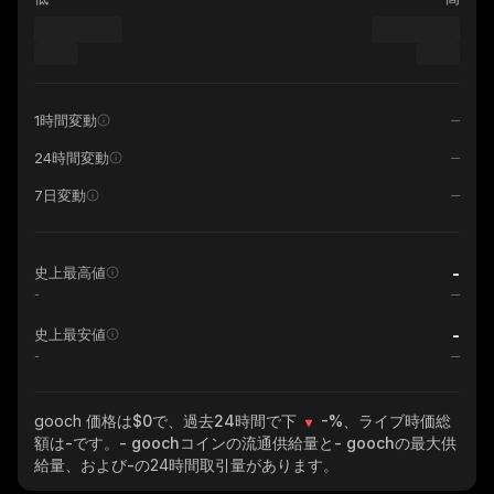
1時間変動
24時間変動
7日変動
-
史上最高値
-
-
史上最安値
-
gooch
価格は$0で、過去24時間で下
-%
、ライブ時価総
額は
-
です。
- gooch
コインの流通供給量と
- gooch
の最大供
給量、および
-
の24時間取引量があります。