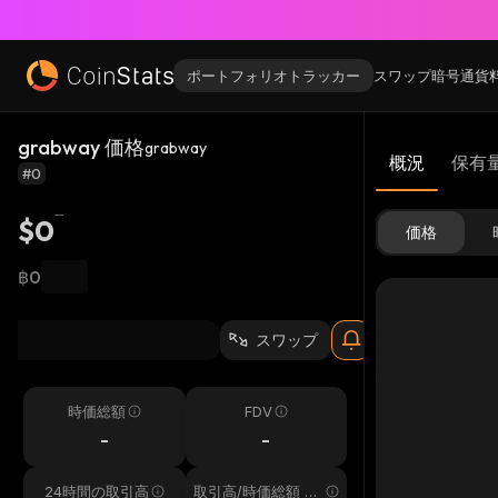
ポートフォリオトラッカー
スワップ
暗号通貨
grabway 価格
grabway
概況
保有
#0
$0
価格
฿0
スワップ
時価総額
FDV
-
-
24時間の取引高
取引高/時価総額 24