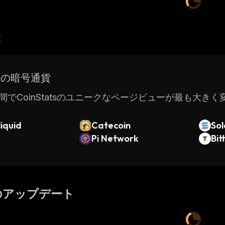
産
ドの暗号通貨
間でCoinStatsのユニークなページビューが最も大き
iquid
Catecoin
So
Pi Network
Bit
のアップデート