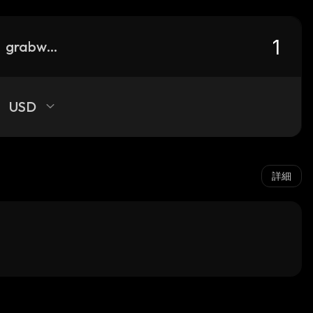
grabway
USD
詳細