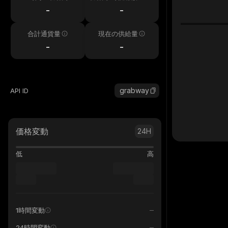
h
-
-
合計通貨量
現在の供給量
-
-
grabway
API ID
価格変動
24H
低
高
1時間変動
24時間変動