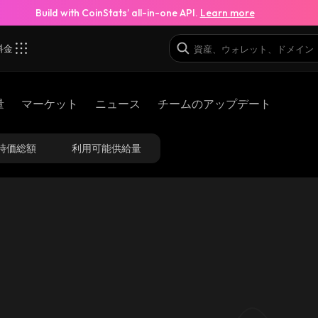
Build with CoinStats’ all-in-one API.
Learn more
料金
量
マーケット
ニュース
チームのアップデート
時価総額
利用可能供給量