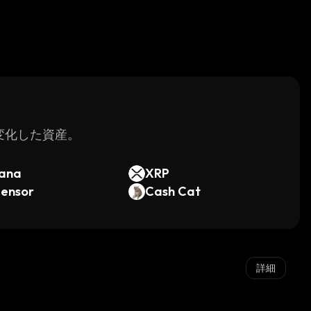
く変化した資産。
lana
XRP
tensor
Cash Cat
詳細