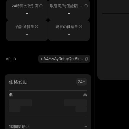
24時間の取引高
取引高/時価総額 24
h
-
-
合計通貨量
現在の供給量
-
-
uA4EziAy3nhqQntBkv1mP44Z5Uq7tai9M9YmkfWQbk2_solana
API ID
価格変動
24H
低
高
1時間変動