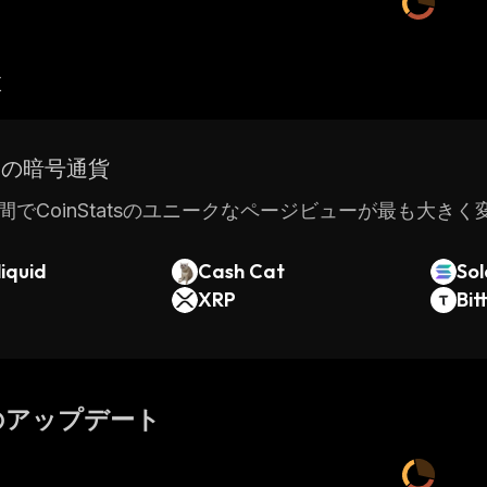
産
ドの暗号通貨
間でCoinStatsのユニークなページビューが最も大き
iquid
Cash Cat
So
XRP
Bit
のアップデート