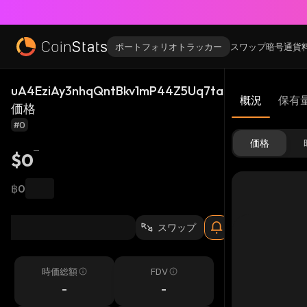
ポートフォリオトラッカー
スワップ
暗号通貨
uA4EziAy3nhqQntBkv1mP44Z5Uq7tai9M9YmkfWQb
概況
保有
価格
#0
価格
$0
฿0
スワップ
時価総額
FDV
-
-