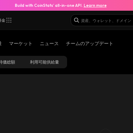
Build with CoinStats’ all-in-one API.
Learn more
料金
k2_solana
量
マーケット
ニュース
チームのアップデート
uA4EziAy3nhqQntBkv1mP44Z5Uq7tai9M9YmkfWQbk2_so
時価総額
利用可能供給量