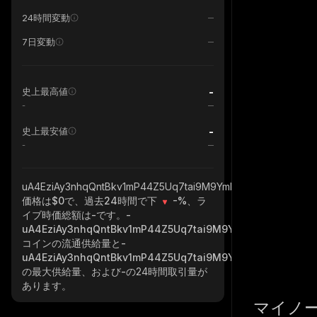
24時間変動
7日変動
-
史上最高値
-
-
史上最安値
-
uA4EziAy3nhqQntBkv1mP44Z5Uq7tai9M9YmkfWQbk2_solana
価格は$0で、過去24時間で下
-%
、ラ
イブ時価総額は
-
です。
-
uA4EziAy3nhqQntBkv1mP44Z5Uq7tai9M9YmkfWQbk2_sola
コインの流通供給量と
-
uA4EziAy3nhqQntBkv1mP44Z5Uq7tai9M9YmkfWQbk2_sola
の最大供給量、および
-
の24時間取引量が
あります。
マイノ