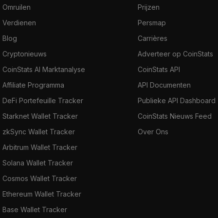
Omruilen
Prijzen
Verdienen
Persmap
Blog
Carrières
Cryptonieuws
Adverteer op CoinStats
CoinStats AI Marktanalyse
CoinStats API
Affiliate Programma
API Documenten
DeFi Portefeuille Tracker
Publieke API Dashboard
Starknet Wallet Tracker
CoinStats Nieuws Feed
zkSync Wallet Tracker
Over Ons
Arbitrum Wallet Tracker
Solana Wallet Tracker
Cosmos Wallet Tracker
Ethereum Wallet Tracker
Base Wallet Tracker