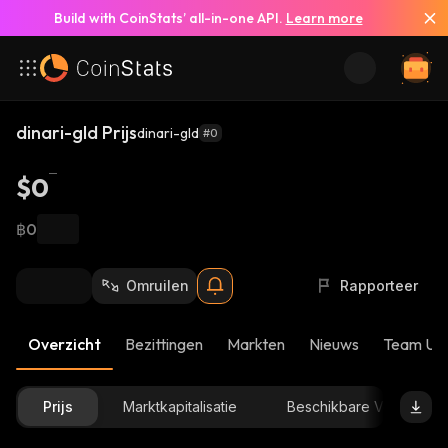
Build with CoinStats’ all-in-one API.
Learn more
dinari-gld Prijs
dinari-gld
#0
$0
฿0
Omruilen
Rapporteer
Overzicht
Bezittingen
Markten
Nieuws
Team Up
Prijs
Marktkapitalisatie
Beschikbare Voorraad