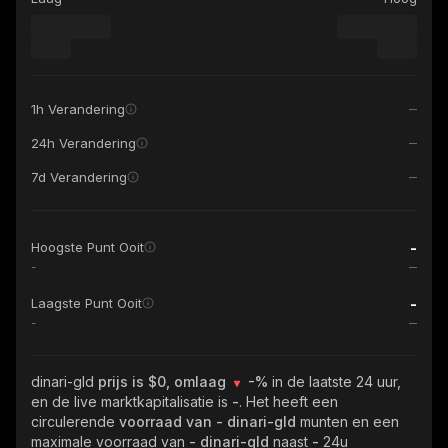
1h Verandering
24h Verandering
7d Verandering
-
Hoogste Punt Ooit
-
-
Laagste Punt Ooit
-
dinari-gld
prijs is $0, omlaag
-%
in de laatste 24 uur,
en de live marktkapitalisatie is
-
. Het heeft een
circulerende
voorraad van
- dinari-gld
munten en een
maximale voorraad van
- dinari-gld
naast
-
24u