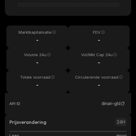
Marktkapitalisatie
FDV
-
-
Volume 24u
Vol/Mkt Cap 24u
-
-
Totale voorraad
Circulerende voorraad
-
-
dinari-gld
API ID
Prijsverandering
24H
Laag
Hoog