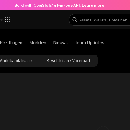
Build with CoinStats’ all-in-one API.
Learn more
zen
Bezittingen
Markten
Nieuws
Team Updates
Marktkapitalisatie
Beschikbare Voorraad