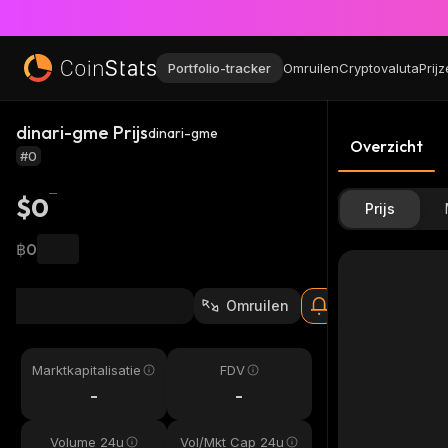
Portfolio-tracker
Omruilen
Cryptovaluta
Prij
dinari-gme Prijs
dinari-gme
Overzicht
#0
$0
Prijs
฿0
Omruilen
Marktkapitalisatie
FDV
-
-
Volume 24u
Vol/Mkt Cap 24u