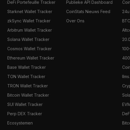
DeFi Portefeuille Tracker
Publieke API Dashboard
Coi
Starknet Wallet Tracker
CoinStats Nieuws Feed
24u
zkSync Wallet Tracker
Over Ons
BTC
Arbitrum Wallet Tracker
Alt
Solana Wallet Tracker
20.
Cosmos Wallet Tracker
100
Ethereum Wallet Tracker
400
Base Wallet Tracker
Coi
TON Wallet Tracker
llms
TRON Wallet Tracker
Cry
Bitcoin Wallet Tracker
Sol
SUI Wallet Tracker
EVM
Perp DEX Tracker
DeF
Ecosystemen
Bitc