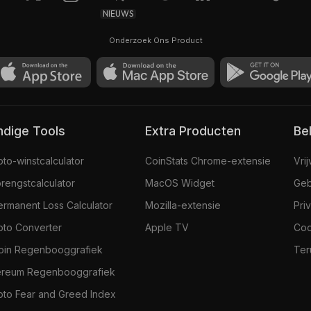
NIEUWS
Onderzoek Ons Product
andige Tools
Extra Producten
Be
pto-winstcalculator
CoinStats Chrome-extensie
Vri
rengstcalculator
MacOS Widget
Geb
ermanent Loss Calculator
Mozilla-extensie
Pri
pto Converter
Apple TV
Coo
coin Regenbooggrafiek
Ter
ereum Regenbooggrafiek
pto Fear and Greed Index