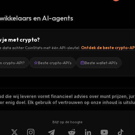
wikkelaars en AI-agents
 je met crypto?
de data achter CoinStats met één API-sleutel.
Ontdek de beste crypto-AP
en crypto-API?
Beste crypto-API's
Beste wallet-API's
 die wij leveren vormt financieel advies over munt prijzen, jur
 enig doel. Elk gebruik of vertrouwen op onze inhoud is uitslui
Blijf op de hoogte