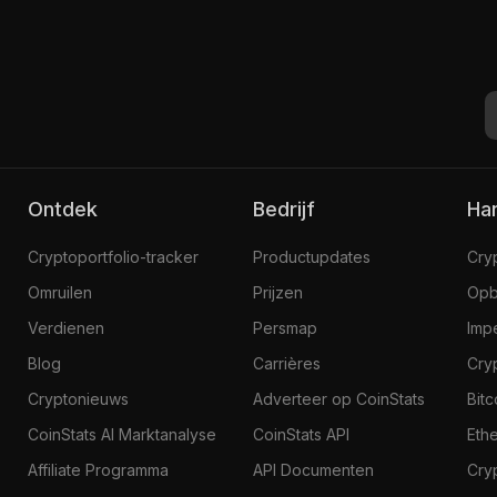
Ontdek
Bedrijf
H
Cryptoportfolio-tracker
Productupdates
Cry
Omruilen
Prijzen
Opb
Verdienen
Persmap
Imp
Blog
Carrières
Cry
Cryptonieuws
Adverteer op CoinStats
Bit
CoinStats AI Marktanalyse
CoinStats API
Eth
Affiliate Programma
API Documenten
Cry