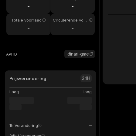
-
-
Totale voorraad
Circulerende voor
raad
-
-
dinari-gme
API ID
Prijsverandering
24H
Laag
Hoog
1h Verandering
24h Verandering