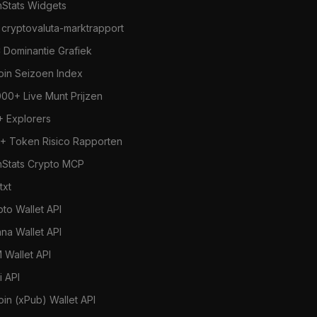
nStats Widgets
 cryptovaluta-marktrapport
 Dominantie Grafiek
coin Seizoen Index
000+ Live Munt Prijzen
+ Explorers
+ Token Risico Rapporten
nStats Crypto MCP
.txt
pto Wallet API
ana Wallet API
 Wallet API
i API
oin (xPub) Wallet API