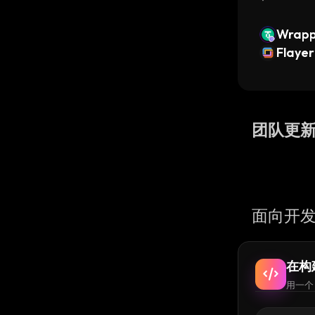
Wrapp
SDT0
Flayer
团队更
面向开发
在构
用一个 