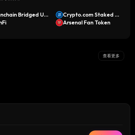
nchain Bridged US
Crypto.com Staked S
 (Cardano)
nFi
OL
Arsenal Fan Token
查看更多