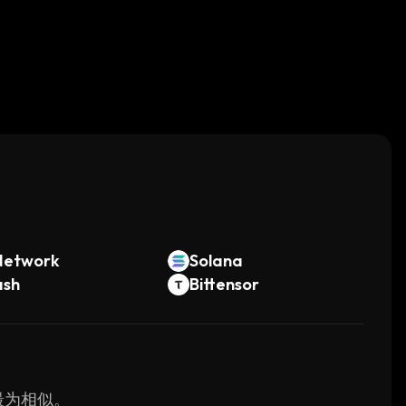
。
Network
Solana
ash
Bittensor
 最为相似。