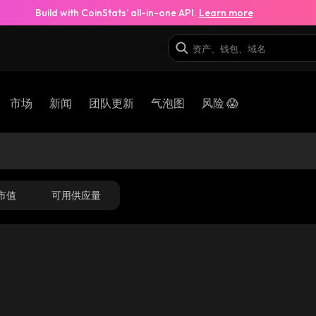
Build with CoinStats’ all-in-one API.
Learn more
市场
新闻
团队更新
气泡图
风险 😱
市值
可用供应量