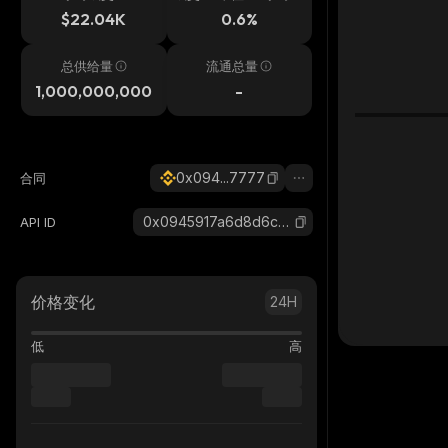
$22.04K
0.6%
总供给量
流通总量
1,000,000,000
-
0x094...7777
合同
0x0945917a6d8d6c5609e13dd7c3cc7bc8a2c47777_binance_smart
API ID
价格变化
24H
低
高