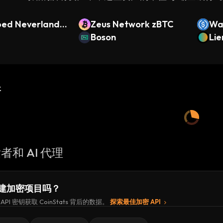
ed Neverland U
Zeus Network zBTC
Wa
Boson
DC
Lie
新
者和 AI 代理
建加密项目吗？
API 密钥获取 CoinStats 背后的数据。
探索最佳加密 API