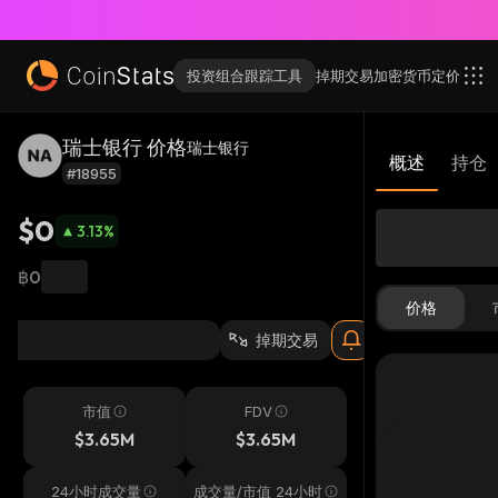
投资组合跟踪工具
掉期交易
加密货币
定价
瑞士银行 价格
瑞士银行
概述
持仓
#18955
$0
3.13
%
฿0
价格
掉期交易
市值
FDV
$3.65M
$3.65M
24小时成交量
成交量/市值 24小时