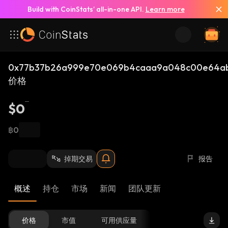
Build with CoinStats’ all-in-one API.
Learn more
0x77b37b26a999e70e069b4caaa9a048c00e64ab
价格
$0
฿0
掉期交易
报告
概述
持仓
市场
新闻
团队更新
价格
市值
可用供应量