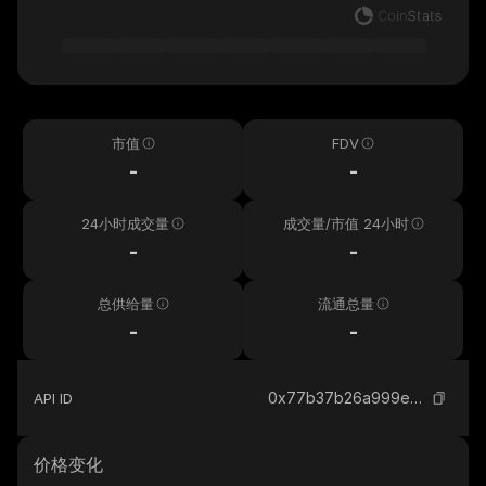
市值
FDV
-
-
24小时成交量
成交量/市值 24小时
-
-
总供给量
流通总量
-
-
0x77b37b26a999e70e069b4caaa9a048c00e64aba0_binance_smart
API ID
价格变化