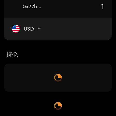
0x77b37b26a999e70e069b4caaa9a048c00e64aba0_binance_smart
USD
持仓