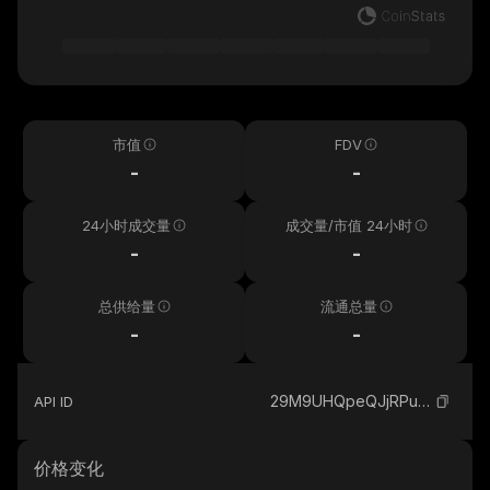
市值
FDV
-
-
24小时成交量
成交量/市值 24小时
-
-
总供给量
流通总量
-
-
29M9UHQpeQJjRPuJKgNjqi8JLWXN4qcMw3eSvkk8KRXV_solana
API ID
价格变化