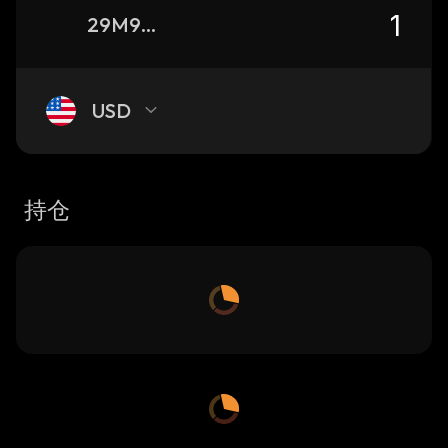
29M9UHQpeQJjRPuJKgNjqi8JLWXN4qcMw3eSvkk8KRXV_solana
USD
持仓