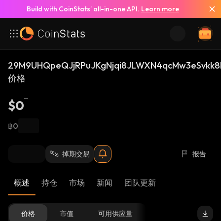
Build with CoinStats’ all-in-one API.
Learn more
29M9UHQpeQJjRPuJKgNjqi8JLWXN4qcMw3eSvkk8
价格
$0
฿0
掉期交易
报告
概述
持仓
市场
新闻
团队更新
价格
市值
可用供应量