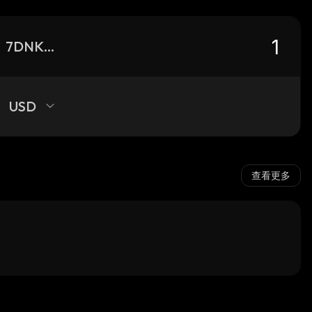
7DNKmPcozDT87qpQx47NMhjGV4FT8x8YetdiyQYTfFS4_solana
USD
查看更多