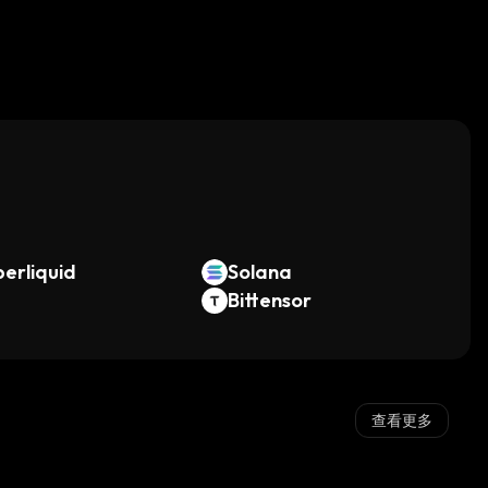
。
erliquid
Solana
Bittensor
查看更多