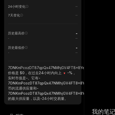
24小时变化
7天变化
-
历史最高价
-
-
历史最低价
-
7DNKmPcozDT87qpQx47NMhjGV4FT8x8YetdiyQYTfFS4_sola
价格是 $0，在过去24小时内向上
-%
，
实时市值是
-
。它有
-
7DNKmPcozDT87qpQx47NMhjGV4FT8x8YetdiyQYTfFS4_so
币的流通供应量和
-
7DNKmPcozDT87qpQx47NMhjGV4FT8x8YetdiyQYTfFS4_so
的最大供应量，以及
-
24小时交易量。
我的笔