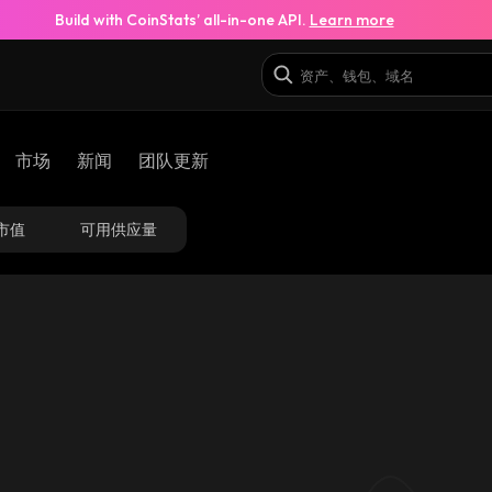
Build with CoinStats’ all-in-one API.
Learn more
fFS4_solana
市场
新闻
团队更新
7DNKmPcozDT87qpQx47NMhjGV4FT8x8YetdiyQYTfF
市值
可用供应量