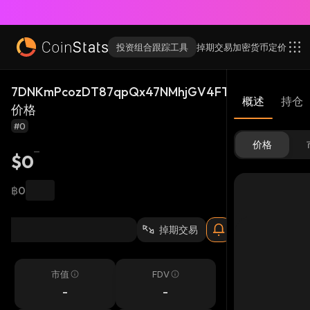
投资组合跟踪工具
掉期交易
加密货币
定价
7DNKmPcozDT87qpQx47NMhjGV4FT8x8YetdiyQYT
概述
持仓
价格
#0
价格
$0
฿0
掉期交易
市值
FDV
-
-