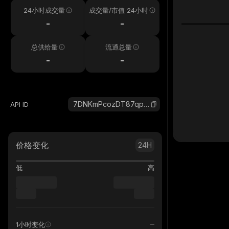
24小时成交量
成交量/市值 24小时
-
-
总供给量
流通总量
-
-
7DNKmPcozDT87qpQx47NMhjGV4FT8x8YetdiyQYTfFS4_solana
API ID
价格变化
24H
低
高
1小时变化