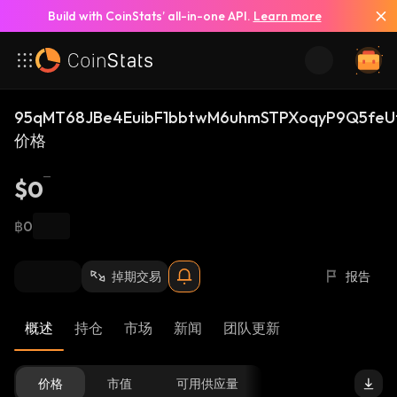
Build with CoinStats’ all-in-one API.
Learn more
95qMT68JBe4EuibF1bbtwM6uhmSTPXoqyP9Q5feU
价格
$0
฿0
掉期交易
报告
概述
持仓
市场
新闻
团队更新
价格
市值
可用供应量