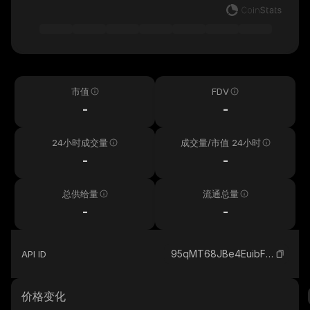
市值
FDV
-
-
24小时成交量
成交量/市值 24小时
-
-
总供给量
流通总量
-
-
95qMT68JBe4EuibF1bbtwM6uhmSTPXoqyP9Q5feUfm4p_solana
API ID
价格变化