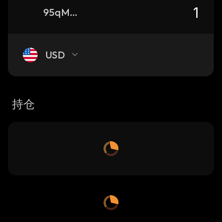
95qMT68JBe4EuibF1bbtwM6uhmSTPXoqyP9Q5feUfm4p_solana
USD
持仓