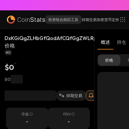
投资组合跟踪工具
掉期交易
加密货币
定价
DxKGiQgZLHbGfQodAfCQfGgZWLRpjt79YTNL6ro
概述
持仓
价格
#0
价格
$0
฿0
掉期交易
市值
FDV
-
-