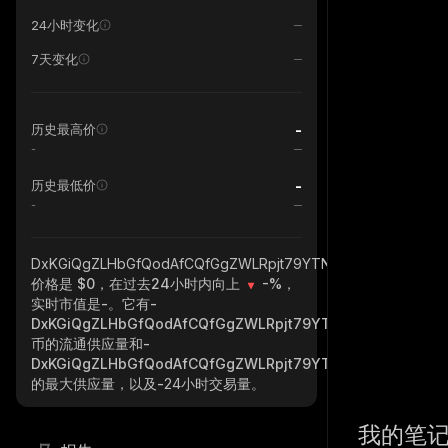
24小时变化
7天变化
-
历史最高价
-
-
历史最低价
-
DxKGiQgZLHbGfQodAfCQfGgZWLRpjt79YTNL6roocQwM_sola
价格是 $0，在过去24小时内向上
-%
，
实时市值是
-
。它有
-
DxKGiQgZLHbGfQodAfCQfGgZWLRpjt79YTNL6roocQwM_so
币的流通供应量和
-
DxKGiQgZLHbGfQodAfCQfGgZWLRpjt79YTNL6roocQwM_so
的最大供应量，以及
-
24小时交易量。
我的笔