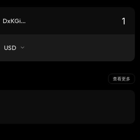
DxKGiQgZLHbGfQodAfCQfGgZWLRpjt79YTNL6roocQwM_solana
USD
查看更多