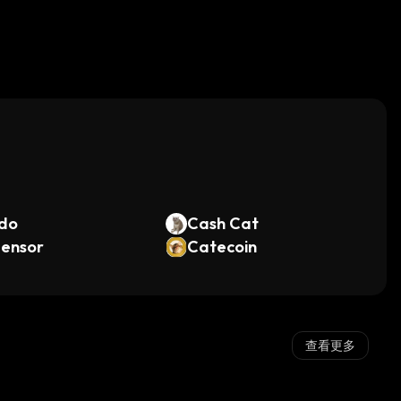
。
do
Cash Cat
tensor
Catecoin
查看更多