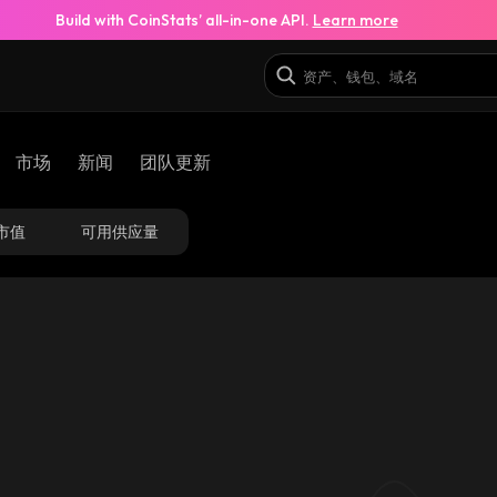
Build with CoinStats’ all-in-one API.
Learn more
ocQwM_solana
市场
新闻
团队更新
DxKGiQgZLHbGfQodAfCQfGgZWLRpjt79YTNL6ro
市值
可用供应量