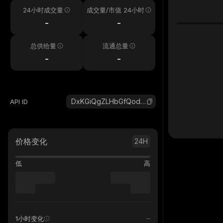
24小时成交量
成交量/市值 24小时
-
-
总供给量
流通总量
-
-
DxKGiQgZLHbGfQodAfCQfGgZWLRpjt79YTNL6roocQwM_solana
API ID
价格变化
24H
低
高
1小时变化