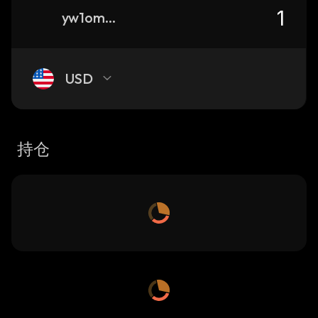
yw1omeqVnovfNrKkkXuVy5JYe2zNov2xHkqxcyYw3ej_solana
USD
持仓