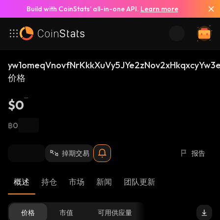
Build with CoinStats’ all-in-one API.
Learn more
yw1omeqVnovfNrKkkXuVy5JYe2zNov2xHkqxcyYw3ej
价格
$0
฿0
掉期交易
报告
概述
持仓
市场
新闻
团队更新
价格
市值
可用供应量