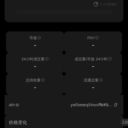
市值
FDV
-
-
24小时成交量
成交量/市值 24小时
-
-
总供给量
流通总量
-
-
yw1omeqVnovfNrKkkXuVy5JYe2zNov2xHkqxcyYw3ej_solana
API ID
价格变化
24