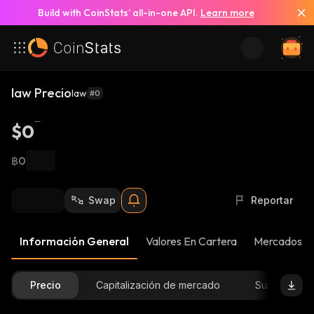
Build with CoinStats’ all-in-one API.
Learn more
law Precio
law
#0
$0
฿0
Swap
Reportar
Información General
Valores En Cartera
Mercados
Precio
Capitalización de mercado
Suministro D