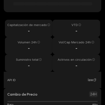
Capitalización de mercado
VTD
-
-
Volumen 24h
Vol/Cap Mercado 24h
-
-
Suministro total
Actrivos en circulación
-
-
law
API ID
Cambio de Precio
24H
Bajo
Alto