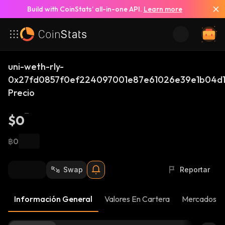
Build with CoinStats’ all-in-one API.
Learn more
uni-weth-rly-
0x27fd0857f0ef224097001e87e61026e39e1b04d
Precio
$0
฿0
Swap
Reportar
Información General
Valores En Cartera
Mercados