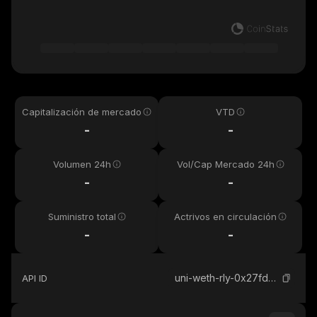
Capitalización de mercado
VTD
-
-
Volumen 24h
Vol/Cap Mercado 24h
-
-
Suministro total
Actrivos en circulación
-
-
uni-weth-rly-0x27fd0857f0ef224097001e87e61026e39e1b04d1
API ID