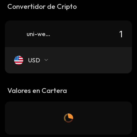
Convertidor de Cripto
uni-weth-rly-0x27fd0857f0ef224097001e87e61026e39e1b04d1
USD
Valores en Cartera