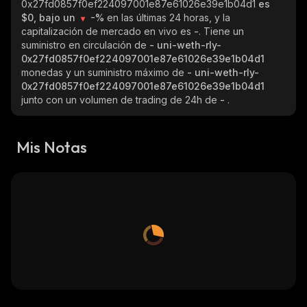
0x27fd0857f0ef224097001e87e61026e39e1b04d1
es
$0, bajo un
-%
en las últimas 24 horas, y la
capitalización de mercado en vivo es
-
. Tiene un
suministro en circulación de
- uni-weth-rly-
0x27fd0857f0ef224097001e87e61026e39e1b04d1
monedas y un suministro máximo de
- uni-weth-rly-
0x27fd0857f0ef224097001e87e61026e39e1b04d1
junto con un volumen de trading de 24h de
-
.
Mis Notas