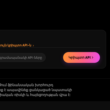
ւյն կրիպտո API-ն
Կրիպտո API
 դրամապանակի API-ները
մում ֆինանսական խորհուրդ
 պետք է ապավինեք ցանկացած նպատակի
կան ռիսկի և հայեցողության վրա է: