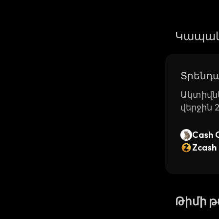
Կապակ
Տրենդա
Ակտիվնե
վերջին 
Cash 
Zcash
Թիմի 