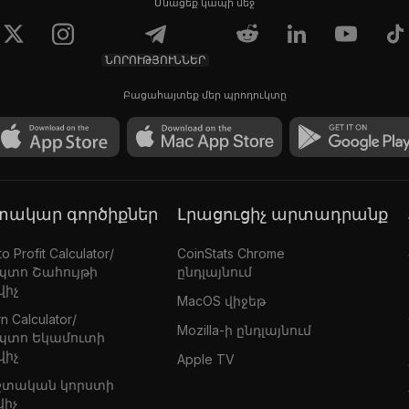
Մնացեք կապի մեջ
ՆՈՐՈՒԹՅՈՒՆՆԵՐ
Բացահայտեք մեր պրոդուկտը
գտակար գործիքներ
Լրացուցիչ արտադրանք
o Profit Calculator/
CoinStats Chrome
պտո Շահույթի
ընդլայնում
վիչ
MacOS վիջեթ
n Calculator/
Mozilla-ի ընդլայնում
պտո Եկամուտի
վիչ
Apple TV
շտական կորստի
վիչ