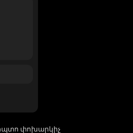
իպտո փոխարկիչ