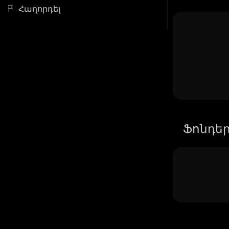
Հաղորդել
Ֆոնդե