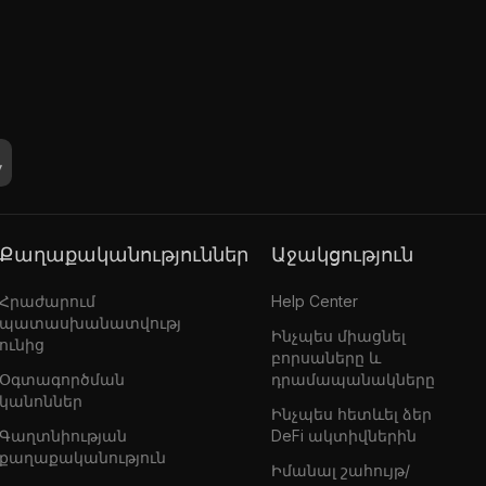
Քաղաքականություններ
Աջակցություն
Հրաժարում
Help Center
պատասխանատվությ
Ինչպես միացնել
ունից
բորսաները և
Օգտագործման
դրամապանակները
կանոններ
Ինչպես հետևել ձեր
Գաղտնիության
DeFi ակտիվներին
քաղաքականություն
Իմանալ շահույթ/