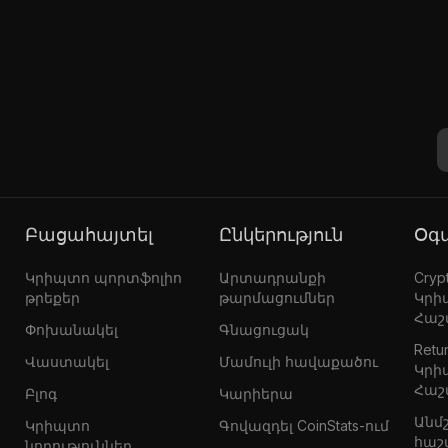
Բացահայտել
Ընկերություն
Օ
Կրիպտո պորտֆոլիո
Արտադրանքի
Crypt
թրեքեր
թարմացումներ
Կրի
Հաշ
Փոխանակել
Գնացուցակ
Retur
Վաստակել
Մամուլի հավաքածու
Կրի
Հաշ
Բլոգ
Կարիերա
Անմ
Կրիպտո
Գովազդել CoinStats-ում
հաշ
նորություններ