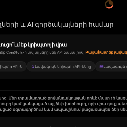
ների և AI գործակալների համար
ուցո՞ւմ եք կրիպտոյի վրա
ք CoinStats-ի տվյալները մեկ API բանալիով։
Բացահայտեք լավագո
կրիպտո API-ն
Լավագույն կրիպտո API-ները
Լավագույն
նից
.
Մեր տրամադրած բովանդակության որևէ մասը չի կազ
րհուրդ կամ ցանկացած այլ ձևի խորհուրդ, որի վրա դուք
ացած օգտագործում կամ ապավինում բացառապես ձեր սեփա