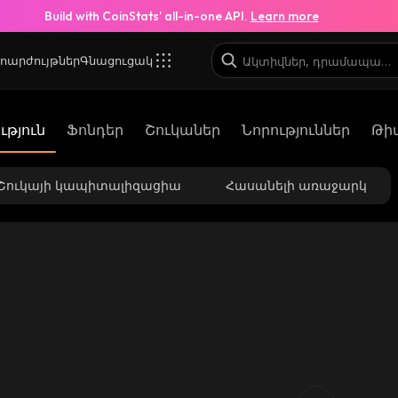
Build with CoinStats’ all-in-one API.
Learn more
ոարժույթներ
Գնացուցակ
թյուն
Ֆոնդեր
Շուկաներ
Նորություններ
Թի
Շուկայի կապիտալիզացիա
Հասանելի առաջարկ