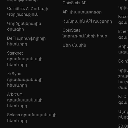
CoinStats API
Կրի
CoinStats AI Շուկայի
API փաստաթղթեր
Վերլուծություն
Bitc
Հանրային API դաշբորդ
գծա
Գործընկերային
ծրագիր
CoinStats
Eth
նորությունների հոսք
գծա
DeFi պորտֆոլիոյի
հետևորդ
Մեր մասին
Քրի
ագա
Starknet
դրամապանակի
Coin
հետևորդ
Կրի
zkSync
շուկ
դրամապանակի
հաշ
հետևորդ
ժամ
Arbitrum
BTC
դրամապանակի
գծա
հետևորդ
Ալտ
Solana դրամապանակի
Ինդ
հետևորդ
20,0