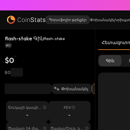
Պորտֆոլիո թրեքեր
Փոխանակել
Կրիպտ
flash-stake Գին
flash-stake
Հետազոտու
#0
$0
Գին
฿0
Փոխանակել
Շուկայի կապիտ
FDV
ալիզացիա
-
-
Ծավալը 24 ժամ
Ծավալ/Շուկ. կա