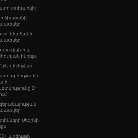
պտո փոխարկիչ
oin ծիածանի
պատկեր
ereum ծիածանի
պատկեր
պտո վախի և
հության ինդեքս
Stats վիջեթներ
պտոարժութային
այի
վետվությունը 24
ում
 գերակայության
պատկեր
քոինների Սեզոնի
եքս
00+ արժույթի