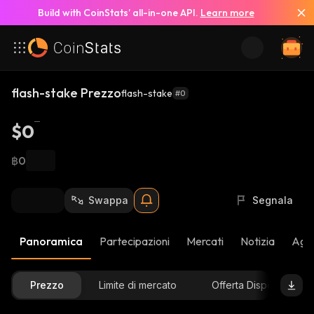
Build with CoinStats’ all-in-one API.
Learn more
flash-stake Prezzo
flash-stake
#0
$0
฿0
Swappa
Segnala
Panoramica
Partecipazioni
Mercati
Notizia
Aggi
Prezzo
Limite di mercato
Offerta Disponibile