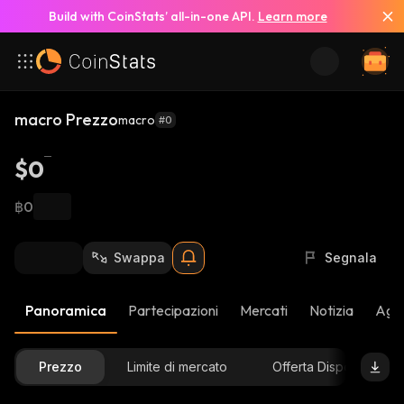
Build with CoinStats’ all-in-one API.
Learn more
macro Prezzo
macro
#0
$0
฿0
Swappa
Segnala
Panoramica
Partecipazioni
Mercati
Notizia
Aggi
Prezzo
Limite di mercato
Offerta Disponibile