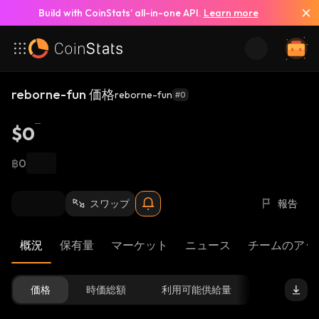
Build with CoinStats’ all-in-one API.
Learn more
reborne-fun 価格
reborne-fun
#0
$0
฿0
スワップ
報告
概況
保有量
マーケット
ニュース
チームのアッ
価格
時価総額
利用可能供給量