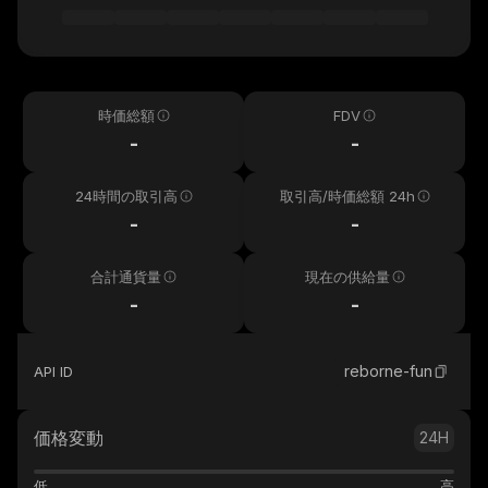
時価総額
FDV
-
-
24時間の取引高
取引高/時価総額 24h
-
-
合計通貨量
現在の供給量
-
-
reborne-fun
API ID
価格変動
24H
低
高