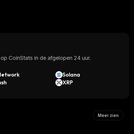
op CoinStats in de afgelopen 24 uur.
Network
Solana
ash
XRP
Meer zien