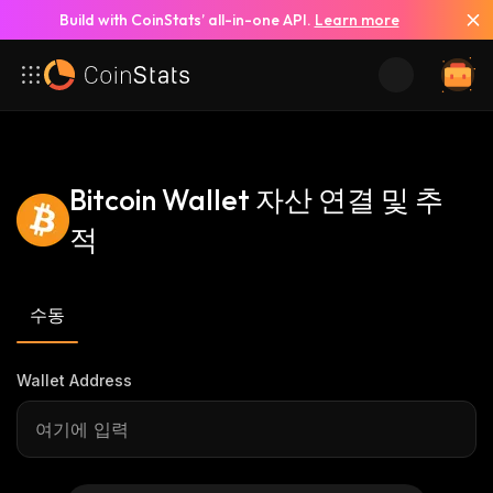
Build with CoinStats’ all-in-one API.
Learn more
Bitcoin Wallet 자산 연결 및 추
적
수동
Wallet Address