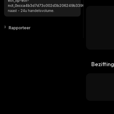
eth_1lp-eth-
nct_0xcca4b3d7d73c002d3b206249b339060433f1be6a
naast
-
24u handelsvolume.
Rapporteer
Bezittin