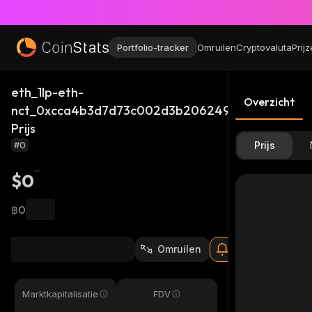
Portfolio-tracker
Omruilen
Cryptovaluta
Prij
eth_1lp-eth-
Overzicht
nct_0xcca4b3d7d73c002d3b206249b339060433f
Prijs
#0
Prijs
$0
฿0
Omruilen
Marktkapitalisatie
FDV
-
-