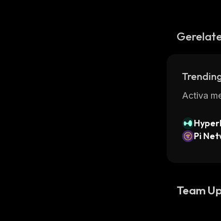
Gerelate
Trending
Activa me
Hyperl
Pi Ne
Team Up