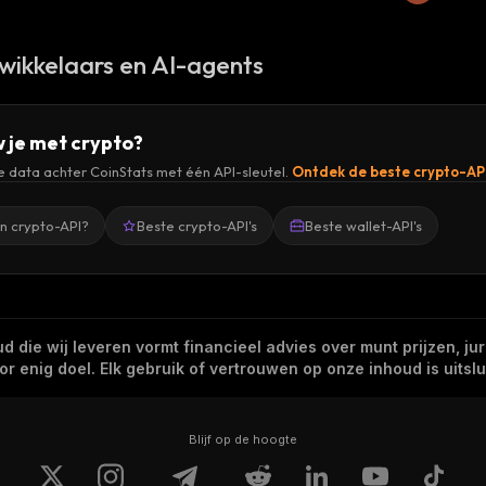
wikkelaars en AI-agents
 je met crypto?
de data achter CoinStats met één API-sleutel.
Ontdek de beste crypto-AP
en crypto-API?
Beste crypto-API's
Beste wallet-API's
 die wij leveren vormt financieel advies over munt prijzen, jur
 enig doel. Elk gebruik of vertrouwen op onze inhoud is uitslui
Blijf op de hoogte