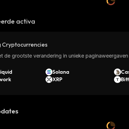
erde activa
 Cryptocurrencies
t de grootste verandering in unieke paginaweergaven 
iquid
Solana
Ca
twork
XRP
Bit
dates