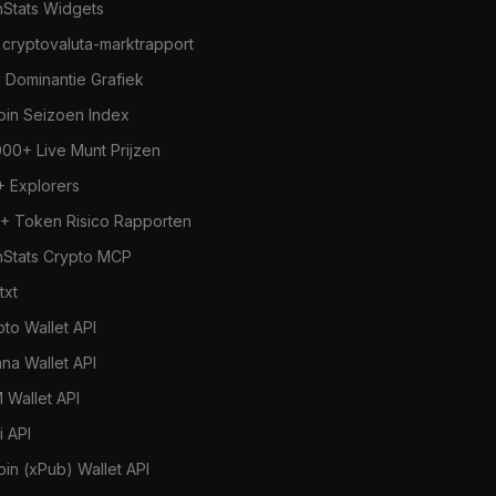
nStats Widgets
 cryptovaluta-marktrapport
 Dominantie Grafiek
coin Seizoen Index
000+ Live Munt Prijzen
+ Explorers
+ Token Risico Rapporten
nStats Crypto MCP
.txt
pto Wallet API
ana Wallet API
 Wallet API
i API
oin (xPub) Wallet API