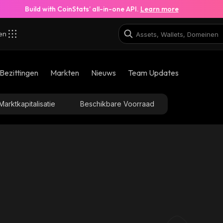
Build with CoinStats’ all-in-one API.
Learn more
zen
Bezittingen
Markten
Nieuws
Team Updates
eth_1lp-eth-
1be6a
nct_0xcca4b3d7d73c002d3b206249b339060433f1be6a
Marktkapitalisatie
Beschikbare Voorraad