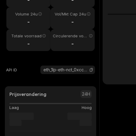
Volume 24u
Vol/Mkt Cap 24u
-
-
Totale voorraad
Circulerende voor
raad
-
-
eth_1lp-eth-nct_0xcca4b3d7d73c002d3b206249b339060433f1be6a
API ID
Prijsverandering
24H
Laag
Hoog