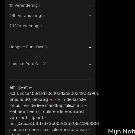
1h Verandering
24h Verandering
7d Verandering
-
Hoogste Punt Ooit
-
-
Laagste Punt Ooit
-
eth_1lp-eth-
nct_0xcca4b3d7d73c002d3b206249b339060433f1be6a
prijs is $0, omlaag
-%
in de laatste
24 uur, en de live marktkapitalisatie is
-
.
Het heeft een circulerende
voorraad
van
- eth_1lp-eth-
nct_0xcca4b3d7d73c002d3b206249b339060433f1be6a
Mijn Noti
munten en een maximale voorraad van
-