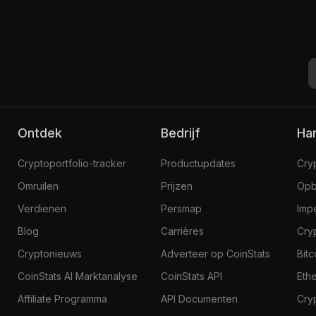
Ontdek
Bedrijf
H
Cryptoportfolio-tracker
Productupdates
Cry
Omruilen
Prijzen
Opb
Verdienen
Persmap
Imp
Blog
Carrières
Cry
Cryptonieuws
Adverteer op CoinStats
Bit
CoinStats AI Marktanalyse
CoinStats API
Eth
Affiliate Programma
API Documenten
Cry