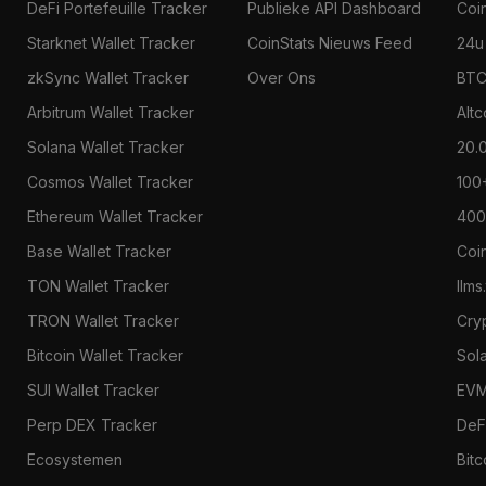
DeFi Portefeuille Tracker
Publieke API Dashboard
Coi
Starknet Wallet Tracker
CoinStats Nieuws Feed
24u
zkSync Wallet Tracker
Over Ons
BTC
Arbitrum Wallet Tracker
Alt
Solana Wallet Tracker
20.
Cosmos Wallet Tracker
100
Ethereum Wallet Tracker
400
Base Wallet Tracker
Coi
TON Wallet Tracker
llms
TRON Wallet Tracker
Cry
Bitcoin Wallet Tracker
Sol
SUI Wallet Tracker
EVM
Perp DEX Tracker
DeF
Ecosystemen
Bitc