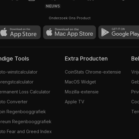
NIEUWS
Onderzoek Ons Product
andige Tools
Extra Producten
Be
pto-winstcalculator
CoinStats Chrome-extensie
Vri
rengstcalculator
MacOS Widget
Geb
ermanent Loss Calculator
Mozilla-extensie
Pri
pto Converter
Apple TV
Coo
coin Regenbooggrafiek
Ter
ereum Regenbooggrafiek
pto Fear and Greed Index