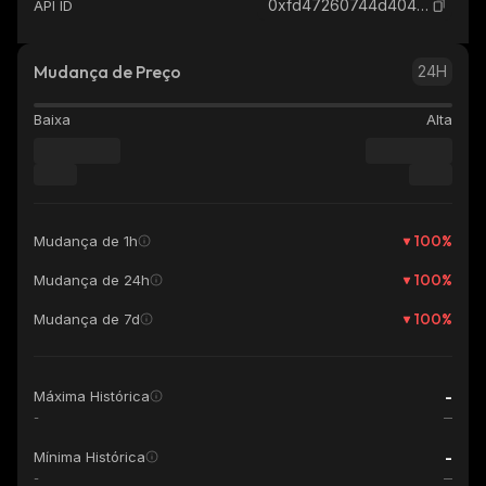
0xfd47260744d404784495f5dfa337ca034e7135e0_binance_smart
API ID
Mudança de Preço
24H
Baixa
Alta
100
%
Mudança de 1h
100
%
Mudança de 24h
100
%
Mudança de 7d
-
Máxima Histórica
-
-
Mínima Histórica
-