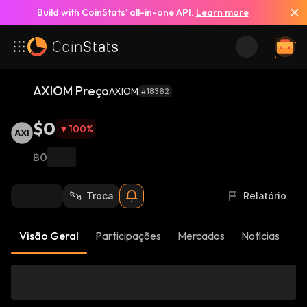
Build with CoinStats’ all-in-one API.
Learn more
AXIOM Preço
AXIOM
#18362
$0
100
%
฿0
Troca
Relatório
Visão Geral
Participações
Mercados
Notícias
At