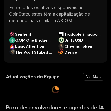
Entre todos os ativos disponíveis no
CoinStats, estes têm a capitalização de
mercado mais similar a AXIOM.
Sentient
Tradable Singapore
QOM One Bridged
Fintech SSL
Unity USD
USDT (QL1)
Basic Attention
Cheems Token
The Vault Staked S
Derive
OL
Atualizações da Equipe
Ver Mais
Para desenvolvedores e agentes de IA