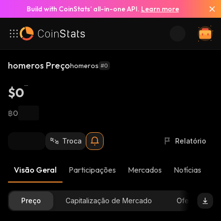
Build with CoinStats’ all-in-one API.
Learn more
homeros Preço
homeros
#0
$0
฿0
Troca
Relatório
Visão Geral
Participações
Mercados
Notícias
At
Preço
Capitalização de Mercado
Oferta Dispon