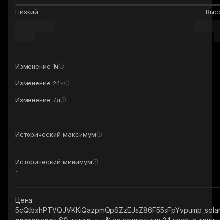
Низкий
Выс
Изменение 1ч
Изменение 24ч
Изменение 7д
Исторический максимум
-
Исторический минимум
-
Цена
5cQtbxhPTVQJVKKiQazpmQpSZzEJaZ86F55sFpYvpump_sola
составляет $0, ниже
-%
за последние 24 часа, а теку