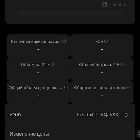
Рыночная капитализация
FDV
-
-
Объем за 24 ч.
Объем/Рын. кап. 24ч
-
-
Общий объем предложени
Оборотное предложение
я
-
-
5cQtbxhPTVQJVKKiQazpmQpSZzEJaZ86F55sFpYvpump_solana
API ID
Изменение цены