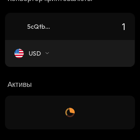
5cQtbxhPTVQJVKKiQazpmQpSZzEJaZ86F55sFpYvpump_solana
USD
Активы