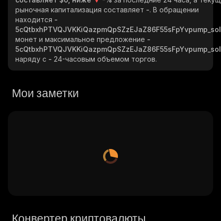
рыночная капитализация составляет
-
. В обращении
находится
-
5cQtbxhPTVQJVKKiQazpmQpSZzEJaZ86F55sFpYvpump_so
монет и максимальное предложение
-
5cQtbxhPTVQJVKKiQazpmQpSZzEJaZ86F55sFpYvpump_so
наряду с
-
24-часовым объемом торгов.
Мои заметки
Конвертер криптовалюты