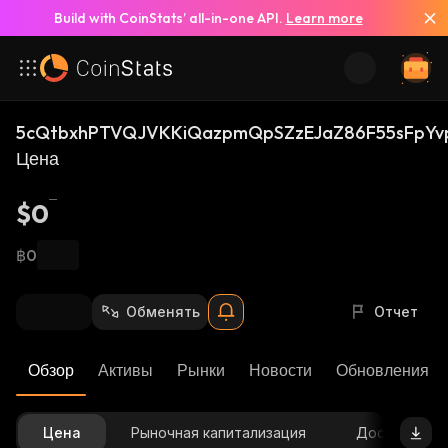
Build with CoinStats’ all-in-one API.
Learn more
5cQtbxhPTVQJVKKiQazpmQpSZzEJaZ86F55sFpYv
Цена
$0
฿0
Обменять
Отчет
Обзор
Активы
Рынки
Новости
Обновления К
Цена
Рыночная капитализация
Доступное 