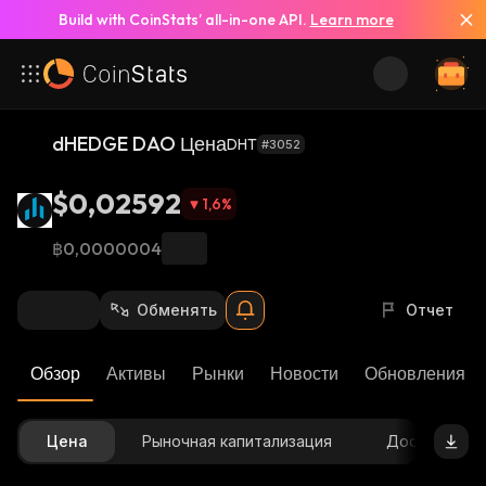
Build with CoinStats’ all-in-one API.
Learn more
dHEDGE DAO Цена
DHT
#3052
$0,02592
1,6
%
฿0,0000004
Обменять
Отчет
Обзор
Активы
Рынки
Новости
Обновления К
Цена
Рыночная капитализация
Доступное 