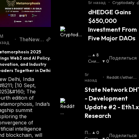
5г назад
•
Cryptodaily
dHEDGE Gains 
$650,000 
Investment From 
1М
Five Major DAOs
TheNews
•
азад
Crypto
etamorphosis 2025 
П
8
ings Web3 and AI Policy, 
Поделиться
О
Сниж
0
novation, and Industry 
В
Ающи
eaders Together in Delhi
Ы
Йся
:
5г
•
Reddit r/ethere
ew Delhi, India
Ш
назад
um
#8211; [10 Sept,
А
State Network DHT
025]&#160; The
Ю
- Development 
ourth edition of
Щ
etamorphosis, India’s
И
Update #2 - Eth1.x 
lagship summit
Й
Research
xploring the
С
onvergence of
Я
tificial intelligence
:
По
0
nd blockchain, will
Поделиться
Вы
Снижа
0