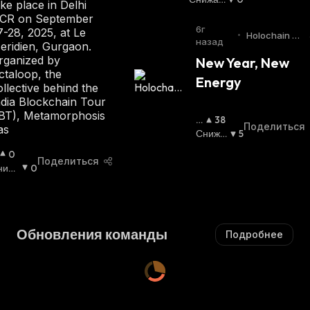
ake place in Delhi
Ша
Ющийс
CR on September
Ю
Я
:
6г
7-28, 2025, at Le
•
Holochain Bl
Щи
назад
eridien, Gurgaon.
og
Йс
rganized by
New Year, New 
Я
:
ctaloop, the
Energy
ollective behind the
ndia Blockchain Tour
IBT), Metamorphosis
П
38
Поделиться
as
О
Снижа
5
В
Ющийс
0
Поделиться
Ы
Я
:
ниж
0
Ш
ющи
А
ся
:
Ю
Щ
И
Обновления команды
Подробнее
Й
С
Я
: