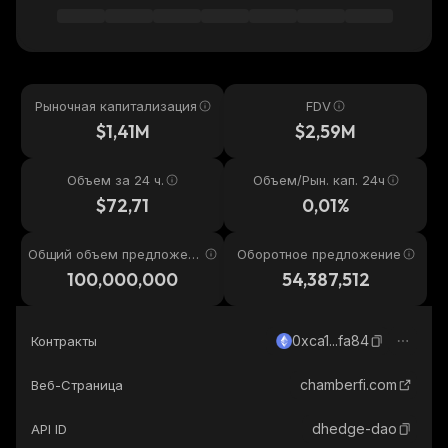
Рыночная капитализация
FDV
$1,41M
$2,59M
Объем за 24 ч.
Объем/Рын. кап. 24ч
$72,71
0,01%
Общий объем предложени
Оборотное предложение
я
100,000,000
54,387,512
0xca1...fa84
Контракты
chamberfi.com
Веб-Страница
dhedge-dao
API ID