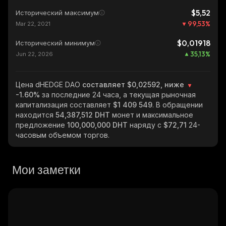
$5,52
Исторический максимум
99,53
%
Mar 22, 2021
$0,01918
Исторический минимум
35,13
%
Jun 22, 2026
Цена dHEDGE DAO
составляет $0,02592, ниже
-1.60%
за последние 24 часа, а текущая рыночная
капитализация составляет
$1 409 549
. В обращении
находится
54,387,512 DHT
монет и максимальное
предложение
100,000,000 DHT
наряду с
$72,71
24-
часовым объемом торгов.
Мои заметки