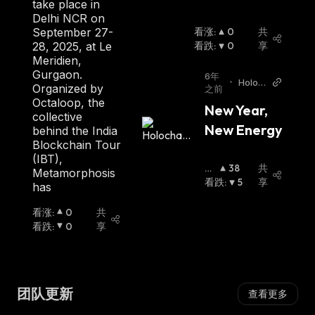
take place in
Delhi NCR on
September 27-
看涨
:
0
共
28, 2025, at Le
看跌
:
0
享
Meridien,
Gurgaon.
6年
•
Holoc
Organized by
之前
hain B
Octaloop, the
New Year, 
log
collective
New Energy
behind the India
Blockchain Tour
(IBT),
看
38
共
Metamorphosis
涨
看跌
:
:
5
享
has
看涨
:
0
共
看跌
:
0
享
团队更新
查看更多