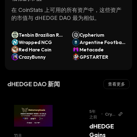
Additionally, dHEDGE DAO has implemented
several security measures such as two-factor
在 CoinStats 上可用的所有资产中，这些资产
authentication and encryption technology in
的市值与 dHEDGE DAO 最为相似。
order to protect user funds.
Overall, dHEDGE DAO is an innovative
Tenbin Brazilian Re
Cypherium
platform that provides users with a secure
al
Wrapped NCG
Argentine Football
way to manage their digital assets. By
Red Hare Coin
Association Fan To
Metacade
leveraging the power of the Ethereum
CrazyBunny
ken
GPSTARTER
blockchain and providing access to a wide
range of financial services, it makes it easier
for investors of all levels of experience to
dHEDGE DAO 新闻
查看更多
diversify their investments across multiple
asset classes.
5年
•
Crypt
之前
odail
dHEDGE 
y
Gains 
11月