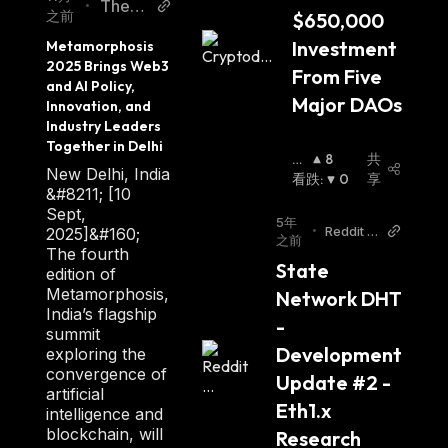
TheN
•
之前
$650,000 
ewsCr
Investment 
Metamorphosis 
ypto
2025 Brings Web3 
From Five 
and AI Policy, 
Major DAOs
Innovation, and 
Industry Leaders 
Together in Delhi
看
8
共
New Delhi, India
涨
看跌
:
:
0
享
&#8211; [10
Sept,
5年
•
Reddit r/
2025]&#160;
之前
ethereu
The fourth
State 
m
edition of
Metamorphosis,
Network DHT 
India’s flagship
- 
summit
Development 
exploring the
convergence of
Update #2 - 
artificial
Eth1.x 
intelligence and
blockchain, will
Research