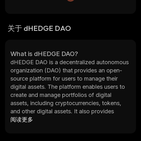
关于 dHEDGE DAO
What is dHEDGE DAO?
dHEDGE DAO is a decentralized autonomous
organization (DAO) that provides an open-
source platform for users to manage their
digital assets. The platform enables users to
create and manage portfolios of digital
assets, including cryptocurrencies, tokens,
and other digital assets. It also provides
access to a wide range of financial services
阅读更多
such as trading, lending, borrowing, and
more. The platform is powered by the