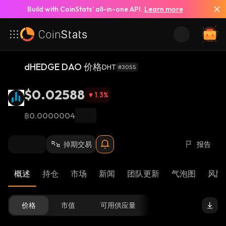
Build with CoinStats’ all-in-one API.
Learn more
dHEDGE DAO 价格
DHT
#3055
$0.02588
1.3
%
฿0.0000004
掉期交易
报告
概述
持仓
市场
新闻
团队更新
气泡图
风险 
价格
市值
可用供应量