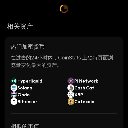
Ethereum blockchain and uses smart
contracts to ensure secure transactions.
The main goal of dHEDGE DAO is to provide
相关资产
users with an easy way to diversify their
investments across multiple asset classes. By
using the platform, users can create portfolios
热门加密货币
that are tailored to their individual risk
appetite and investment goals. This allows
在过去的24小时内，CoinStats 上独特页面浏
them to make informed decisions about how
览量变化最大的资产。
they allocate their funds in order to maximize
returns while minimizing risk.
Hyperliquid
Pi Network
dHEDGE DAO also offers a variety of tools
Solana
Cash Cat
for portfolio management such as automated
Ondo
XRP
rebalancing, portfolio analytics, real-time
Bittensor
Catecoin
market data analysis, and more. These tools
help users make better decisions when it
comes to managing their digital assets.
相似的市值