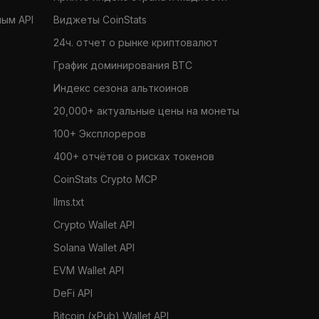
ным API
Виджеты CoinStats
24ч. отчет о рынке криптовалют
График доминирования BTC
Индекс сезона альткоинов
20,000+ актуальные цены на монеты
100+ Эксплореров
400+ отчётов о рисках токенов
CoinStats Crypto MCP
llms.txt
Crypto Wallet API
Solana Wallet API
EVM Wallet API
DeFi API
Bitcoin (xPub) Wallet API