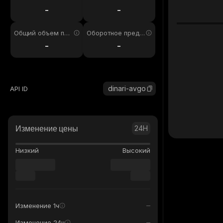
4ч
-
-
Общий объем пре
Оборотное предл
дложения
ожение
-
-
dinari-avgo
API ID
Изменение цены
24H
Низкий
Высокий
Изменение 1ч
Изменение 24ч