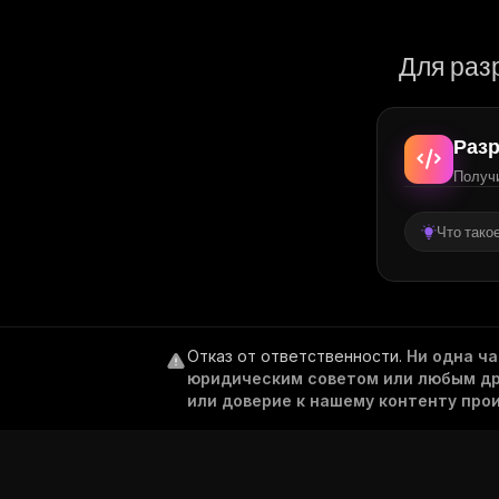
Для раз
Разр
Получи
Что тако
Отказ от ответственности
.
Ни одна ч
юридическим советом или любым дру
или доверие к нашему контенту про