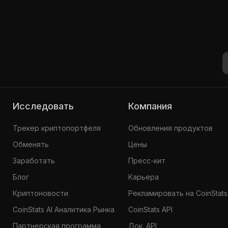
Исследовать
Компания
Трекер криптопортфеля
Обновления продуктов
Обменять
Цены
Заработать
Пресс-кит
Блог
Карьера
Криптоновости
Рекламировать на CoinStats
CoinStats AI Аналитика Рынка
CoinStats API
Партнерская программа
Док. API