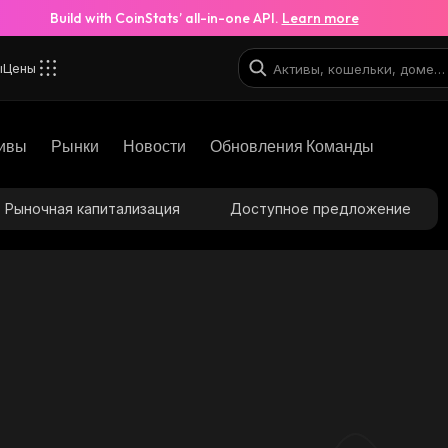
Build with CoinStats’ all-in-one API.
Learn more
ы
Цены
ивы
Рынки
Новости
Обновления Команды
Рыночная капитализация
Доступное предложение