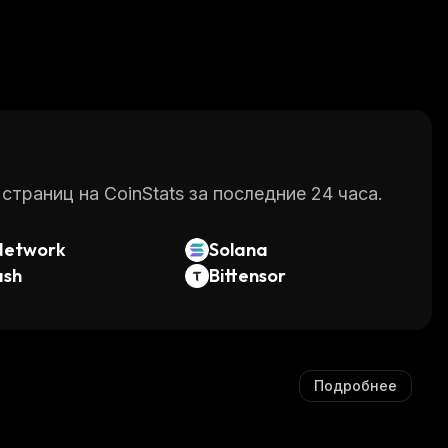
раниц на CoinStats за последние 24 часа.
Network
Solana
ash
Bittensor
Подробнее