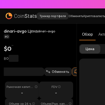
Трекер портфеля
Обменять
Криптовалют
dinari-avgo Цена
dinari-avgo
Обзор
Акт
#0
$0
Цена
฿0
Обменять
Рыночная капитал
FDV
изация
-
-
Объем за 24 ч.
Объем/Рын. кап. 2