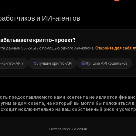
работчиков и ИИ-агентов
абатываете крипто-проект?
те данные CoinStats с помощью одного API-ключа.
Откройте для себя 
е крипто-API?
Лучшие крипто-API
Лучшие API кошельков
асть предоставляемого нами контента не является финанс
гим видом совета, на который вы могли бы положиться в
исходит исключительно на ваш собственный риск и усмотр
Оставайтесь на связи