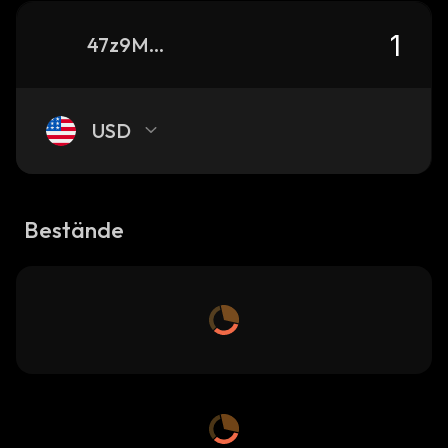
47z9M5XxWJQUwaKzvRrobTdopjSvQYEMr61z5mTfJXqs_solana
USD
Bestände