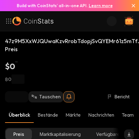
Build with CoinStats’ all-in-one API.
Learn more
47z9M5XxWJQUwaKzvRrobTdopjSvQYEMr61z5mTfJ
Preis
$0
฿0
Tauschen
Bericht
Überblick
Bestände
Märkte
Nachrichten
Team-U
Preis
Marktkapitalisierung
Verfügbare Menge