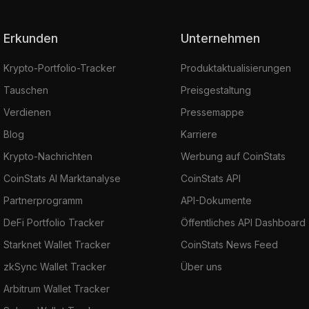
Erkunden
Unternehmen
Krypto-Portfolio-Tracker
Produktaktualisierungen
Tauschen
Preisgestaltung
Verdienen
Pressemappe
Blog
Karriere
Krypto-Nachrichten
Werbung auf CoinStats
CoinStats AI Marktanalyse
CoinStats API
Partnerprogramm
API-Dokumente
DeFi Portfolio Tracker
Öffentliches API Dashboard
Starknet Wallet Tracker
CoinStats News Feed
zkSync Wallet Tracker
Über uns
Arbitrum Wallet Tracker