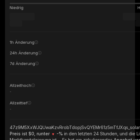
Niedrig
1h Änderung
24h Änderung
7d Änderung
Allzeithoch
-
Allzeittief
-
47z9M5XxWJQUwaKzvRrobTdopjSvQYEMr61z5mTfJXqs_sola
Preis ist $0, runter
-%
in den letzten 24 Stunden, und die L
Marktkapitalisierung ist
-
. Es hat ein zirkulierendes
Angebot v