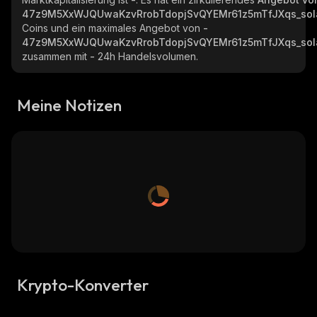
47z9M5XxWJQUwaKzvRrobTdopjSvQYEMr61z5mTfJXqs_sol
Coins und ein maximales Angebot von
-
47z9M5XxWJQUwaKzvRrobTdopjSvQYEMr61z5mTfJXqs_sol
zusammen mit
-
24h Handelsvolumen.
Meine Notizen
Krypto-Konverter