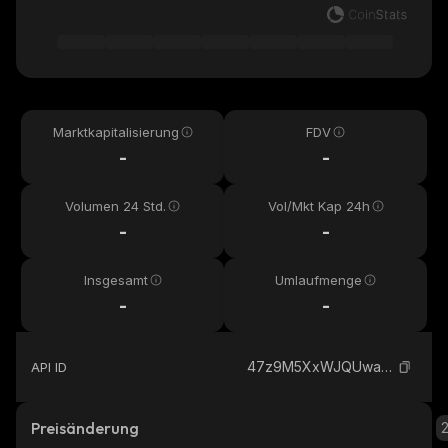
Marktkapitalisierung
FDV
-
-
Volumen 24 Std.
Vol/Mkt Kap 24h
-
-
Insgesamt
Umlaufmenge
-
-
47z9M5XxWJQUwaKzvRrobTdopjSvQYEMr61z5mTfJXqs_solana
API ID
Preisänderung