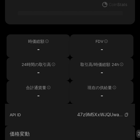
時価総額
FDV
-
-
24時間の取引高
取引高/時価総額 24h
-
-
合計通貨量
現在の供給量
-
-
47z9M5XxWJQUwaKzvRrobTdopjSvQYEMr61z5mTfJXqs_solana
API ID
価格変動