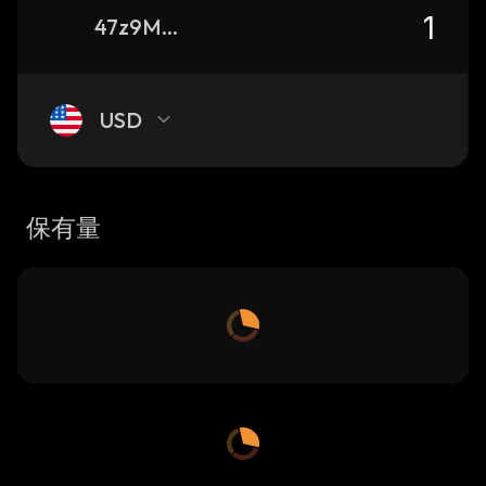
47z9M5XxWJQUwaKzvRrobTdopjSvQYEMr61z5mTfJXqs_solana
USD
保有量