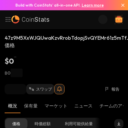
Build with CoinStats’ all-in-one API.
Learn more
47z9M5XxWJQUwaKzvRrobTdopjSvQYEMr61z5mTfJ
価格
$0
฿0
スワップ
報告
概況
保有量
マーケット
ニュース
チームのアッ
価格
時価総額
利用可能供給量