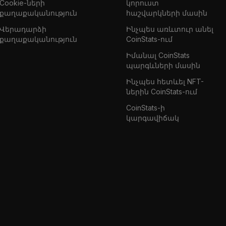
Cookie-ների
կորուստ
քաղաքականություն
հաշվարկների մասին
Վերադարձի
Ինչպես առևտուր անել
քաղաքականություն
CoinStats-ում
Իմանալ CoinStats
պարգևների մասին
Ինչպես հետևել NFT-
ներին CoinStats-ում
CoinStats-ի
կարգավիճակ