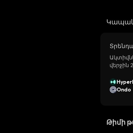
Կապակ
Տրենդա
Ակտիվնե
վերջին 
Hyperl
Ondo
Թիմի 