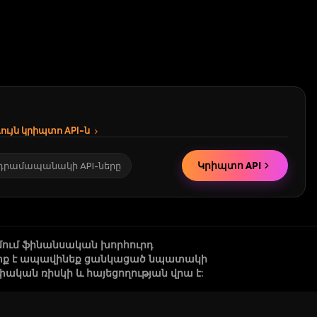
ւյն կրիպտո API-ն
Կրիպտո API
 դրամապանակի API-ները
մում ֆինանսական խորհուրդ
 պետք է ապավինեք ցանկացած նպատակի
կան ռիսկի և հայեցողության վրա է: