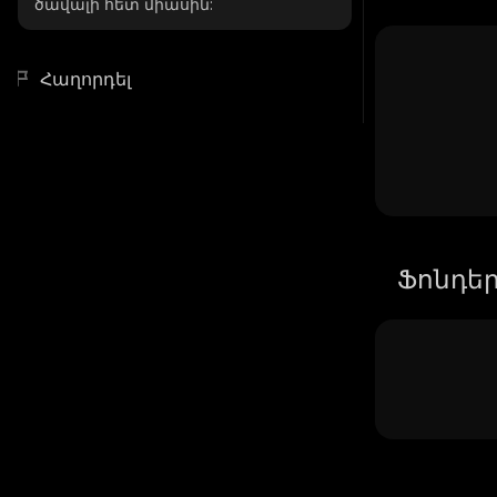
ծավալի հետ միասին:
Հաղորդել
Ֆոնդե