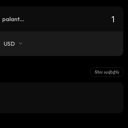
palantir-tokenized-stock-defichain
USD
Տես ավելին