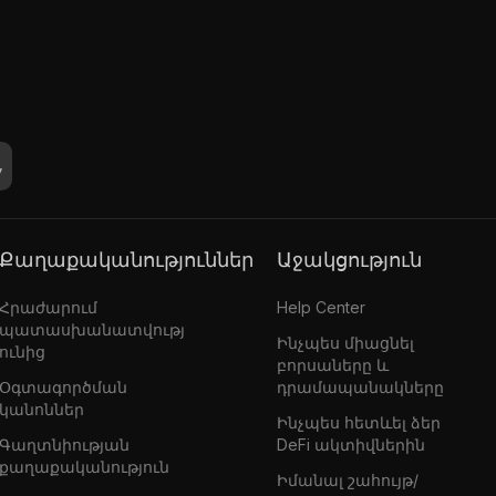
Քաղաքականություններ
Աջակցություն
Հրաժարում
Help Center
պատասխանատվությ
Ինչպես միացնել
ունից
բորսաները և
Օգտագործման
դրամապանակները
կանոններ
Ինչպես հետևել ձեր
Գաղտնիության
DeFi ակտիվներին
քաղաքականություն
Իմանալ շահույթ/