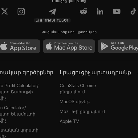
Մնացեք կապի մեջ
ՆՈՐՈՒԹՅՈՒՆՆԵՐ
Բացահայտեք մեր պրոդուկտը
գտակար գործիքներ
Լրացուցիչ արտադրանք
o Profit Calculator/
CoinStats Chrome
պտո Շահույթի
ընդլայնում
վիչ
MacOS վիջեթ
n Calculator/
Mozilla-ի ընդլայնում
պտո Եկամուտի
վիչ
Apple TV
շտական կորստի
վիչ