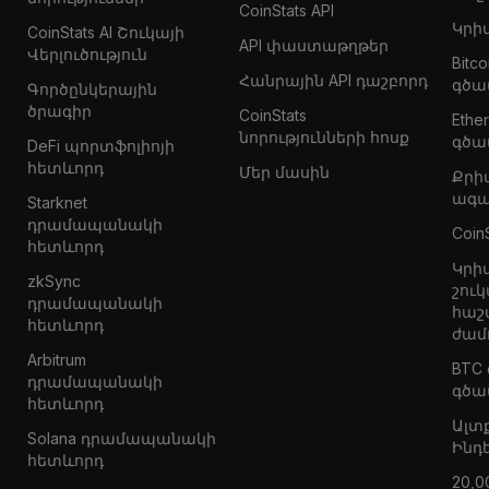
CoinStats API
Կրի
CoinStats AI Շուկայի
API փաստաթղթեր
Վերլուծություն
Bitc
Հանրային API դաշբորդ
գծա
Գործընկերային
ծրագիր
CoinStats
Eth
նորությունների հոսք
գծա
DeFi պորտֆոլիոյի
հետևորդ
Մեր մասին
Քրի
ագա
Starknet
դրամապանակի
Coin
հետևորդ
Կրի
zkSync
շուկ
դրամապանակի
հաշ
հետևորդ
ժամ
Arbitrum
BTC
դրամապանակի
գծա
հետևորդ
Ալտ
Solana դրամապանակի
Ինդ
հետևորդ
20,0