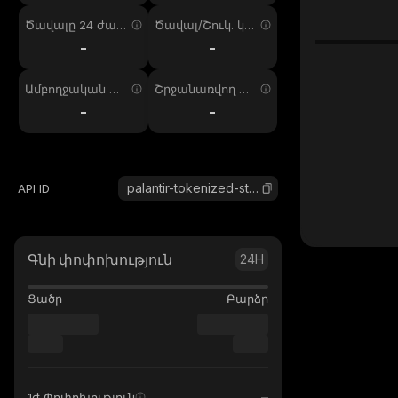
Ծավալը 24 ժամ
Ծավալ/Շուկ. կա
ում
պ. 24ժ
-
-
Ամբողջական առ
Շրջանառվող առ
աջարկ
աջարկ
-
-
palantir-tokenized-stock-defichain
API ID
Գնի փոփոխություն
24H
Ցածր
Բարձր
1ժ Փոփոխություն