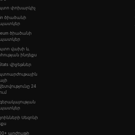
պտո փոխարկիչ
oin ծիածանի
պատկեր
ereum ծիածանի
պատկեր
պտո վախի և
հության ինդեքս
Stats վիջեթներ
պտոարժութային
այի
վետվությունը 24
ում
 գերակայության
պատկեր
քոինների Սեզոնի
եքս
00+ արժույթի