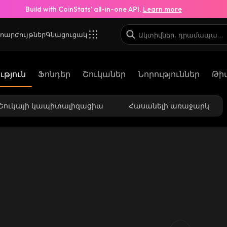
Build with CoinStats’ all-in-one API.
Learn more
ոարժույթներ
Գնացուցակ
թյուն
Ֆոնդեր
Շուկաներ
Նորություններ
Թի
Շուկայի կապիտալիզացիա
Հասանելի առաջարկ