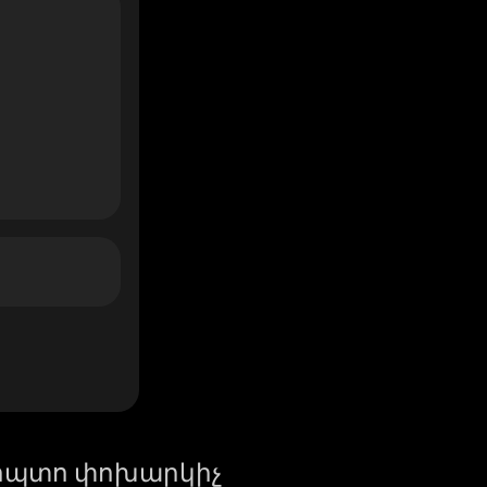
իպտո փոխարկիչ