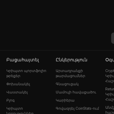
Բացահայտել
Ընկերություն
Օ
Կրիպտո պորտֆոլիո
Արտադրանքի
Crypt
թրեքեր
թարմացումներ
Կրի
Հաշ
Փոխանակել
Գնացուցակ
Retur
Վաստակել
Մամուլի հավաքածու
Կրի
Հաշ
Բլոգ
Կարիերա
Անմ
Կրիպտո
Գովազդել CoinStats-ում
հաշ
նորություններ