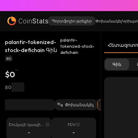
Պորտֆոլիո թրեքեր
Փոխանակել
Կրիպտ
palantir-
palantir-tokenized-
Հետազոտու
tokenized-stock-
stock-defichain Գին
defichain
#0
Գին
$0
฿0
Փոխանակել
Շուկայի կապիտ
FDV
ալիզացիա
-
-