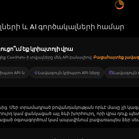
ների և AI գործակալների համար
ուցո՞ւմ եք կրիպտոյի վրա
ք CoinStats-ի տվյալները մեկ API բանալիով։
Բացահայտեք լավագո
կրիպտո API-ն
Լավագույն կրիպտո API-ները
Լավագույն
նից
.
Մեր տրամադրած բովանդակության որևէ մասը չի կազ
րհուրդ կամ ցանկացած այլ ձևի խորհուրդ, որի վրա դուք
ացած օգտագործում կամ ապավինում բացառապես ձեր սեփա