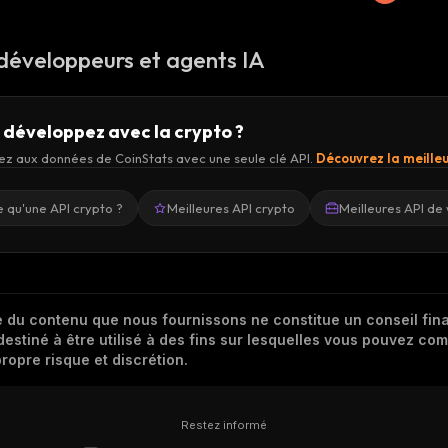
 développeurs et agents IA
 développez avec la crypto ?
z aux données de CoinStats avec une seule clé API.
Découvrez la meilleu
 qu'une API crypto ?
Meilleures API crypto
Meilleures API de 
 du contenu que nous fournissons ne constitue un conseil finan
destiné à être utilisé à des fins sur lesquelles vous pouvez com
ropre risque et discrétion.
Restez informé