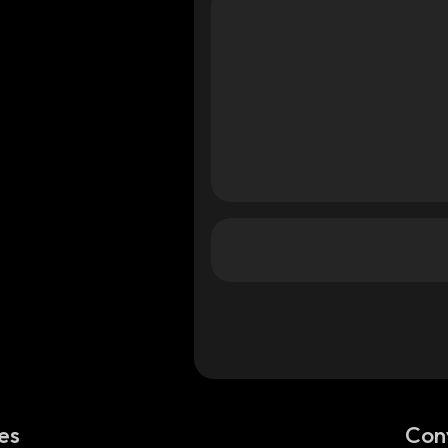
es
Con