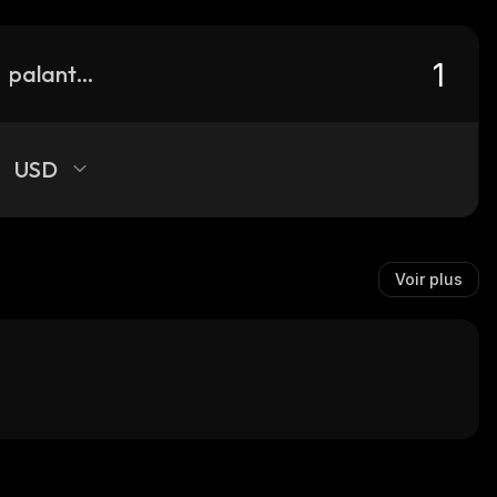
palantir-tokenized-stock-defichain
USD
Voir plus