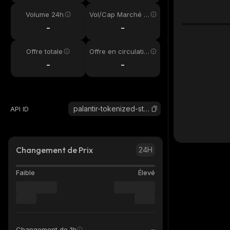
Volume 24h
Vol/Cap Marché 2
4h
-
-
Offre totale
Offre en circulatio
n
-
-
palantir-tokenized-stock-defichain
API ID
Changement de Prix
24H
Faible
Élevé
Changement de 1h