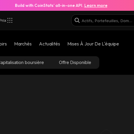
Build with CoinStats’ all-in-one API.
Learn more
Prix
oirs
Marchés
Actualités
Mises À Jour De L'équipe
apitalisation boursière
Offre Disponible