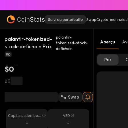
Suivi du portefeuille
Swap
Crypto-monnaies
palantir-
palantir-tokenized-
Aperçu
Av
tokenized-stock-
stock-defichain Prix
defichain
#0
Prix
C
$0
฿0
Swap
Capitalisation bou
VED
rsière
-
-