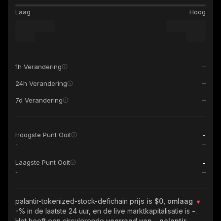
Laag
Hoog
1h Verandering
24h Verandering
7d Verandering
-
Hoogste Punt Ooit
-
-
Laagste Punt Ooit
-
palantir-tokenized-stock-defichain
prijs is $0, omlaag
-%
in de laatste 24 uur, en de live marktkapitalisatie is
-
.
Het heeft een circulerende
voorraad van
- palantir-