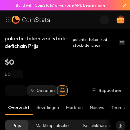
Build with CoinStats’ all-in-one API.
Learn more
palantir-tokenized-stock-
palantir-tokenized-
#0
defichain Prijs
stock-defichain
$0
฿0
Omruilen
Rapporteer
Overzicht
Bezittingen
Markten
Nieuws
Team Up
Prijs
Marktkapitalisatie
Beschikbare Voorraad