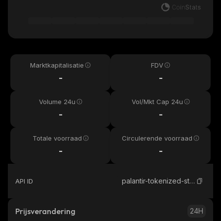
Marktkapitalisatie
FDV
-
-
Volume 24u
Vol/Mkt Cap 24u
-
-
Totale voorraad
Circulerende voorraad
-
-
palantir-tokenized-stock-defichain
API ID
Prijsverandering
24H