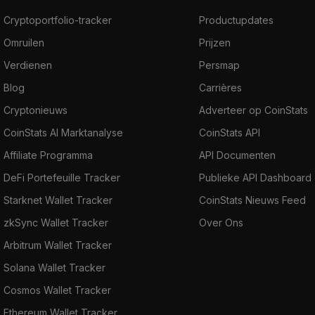
Cryptoportfolio-tracker
Productupdates
Omruilen
Prijzen
Verdienen
Persmap
Blog
Carrières
Cryptonieuws
Adverteer op CoinStats
CoinStats AI Marktanalyse
CoinStats API
Affiliate Programma
API Documenten
DeFi Portefeuille Tracker
Publieke API Dashboard
Starknet Wallet Tracker
CoinStats Nieuws Feed
zkSync Wallet Tracker
Over Ons
Arbitrum Wallet Tracker
Solana Wallet Tracker
Cosmos Wallet Tracker
Ethereum Wallet Tracker