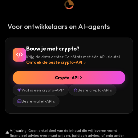
Voor ontwikkelaars en AI-agents
Bouw je met crypto?
Krijg de data achter CoinStats met één API-sleutel.
Ontdek de beste crypto-API
Crypto-API
Wat is een crypto-API?
Beste crypto-API's
Beste wallet-API's
Vrijwaring
.
Geen enkel deel van de inhoud die wij leveren vormt
financieel advies over munt prijzen, juridisch advies, of enig ander