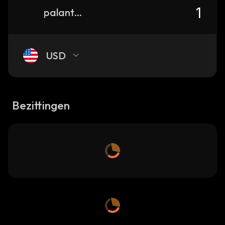
palantir-tokenized-stock-defichain
USD
Bezittingen