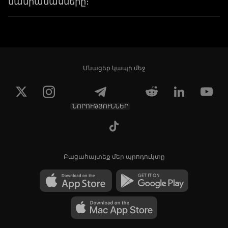
մանրամասները։
Մնացեք կապի մեջ
ՆՈՐՈՒԹՅՈՒՆՆԵՐ
Բացահայտեք մեր պրոդուկտը