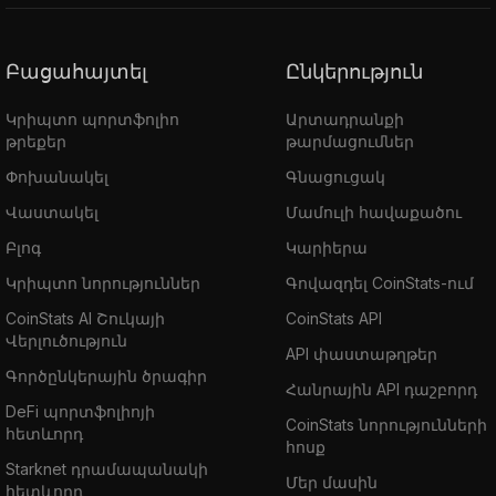
Բացահայտել
Ընկերություն
Կրիպտո պորտֆոլիո
Արտադրանքի
թրեքեր
թարմացումներ
Փոխանակել
Գնացուցակ
Վաստակել
Մամուլի հավաքածու
Բլոգ
Կարիերա
Կրիպտո նորություններ
Գովազդել CoinStats-ում
CoinStats AI Շուկայի
CoinStats API
Վերլուծություն
API փաստաթղթեր
Գործընկերային ծրագիր
Հանրային API դաշբորդ
DeFi պորտֆոլիոյի
CoinStats նորությունների
հետևորդ
հոսք
Starknet դրամապանակի
Մեր մասին
հետևորդ