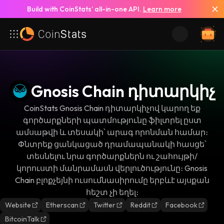
Build with CoinStats’ all-in-one API.
Learn more
Gnosis Chain դիտարկիչ
CoinStats Gnosis Chain դիտարկիչով կարող եք
գործարքների պատմությունը ֆիլտրել ըստ
ամսաթվի և տեսակի՝ արագ որոնման համար։
Փնտրեք ցանկացած դրամապանակի հասցե՝
տեսնելու նրա գործարքներն ու շահույթի/
կորուստի մանրամասն վերլուծությունը։ Gnosis
Chain բլոքչեյնի ուսումնասիրումը երբևէ այսքան
հեշտ չի եղել։
Website
Etherscan
Twitter
Reddit
Facebook
BitcoinTalk