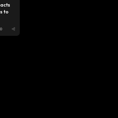
acts 
 to 
0