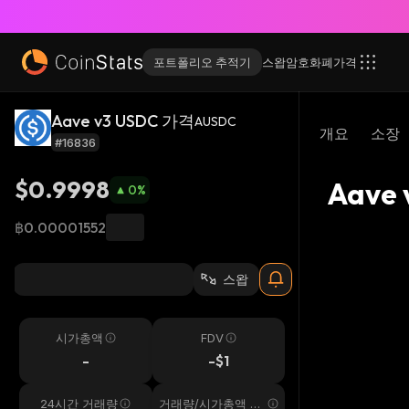
포트폴리오 추적기
스왑
암호화폐
가격
Aave v3 USDC 가격
AUSDC
개요
소장
#16836
$0.9998
Aave
0
%
฿0.00001552
스왑
시가총액
FDV
-
-$1
24시간 거래량
거래량/시가총액 24