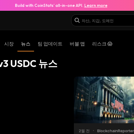
Build with CoinStats’ all-in-one API.
Learn more
시장
뉴스
팀 업데이트
버블 맵
리스크 😱
 v3 USDC 뉴스
2월 전
•
BlockchainReporter