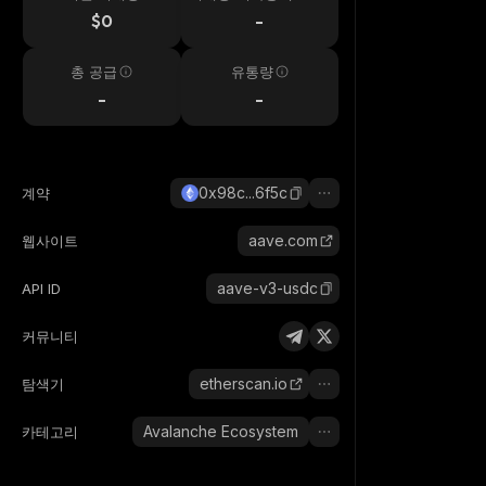
시간
$0
-
총 공급
유통량
-
-
0x98c...6f5c
계약
aave.com
웹사이트
aave-v3-usdc
API ID
커뮤니티
etherscan.io
탐색기
Avalanche Ecosystem
카테고리