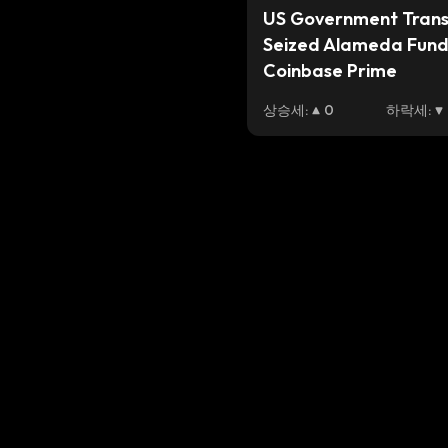
US Government Trans
Seized Alameda Funds
Coinbase Prime
상승세
:
0
하락세
: