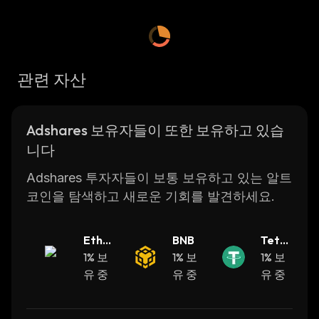
create an open and transparent marketplace
where both publishers and advertisers can
benefit from lower costs, faster transactions
and more secure payments. All transactions
관련 자산
are recorded on a public ledger which ensures
that all parties involved in the transaction
have access to the same data.
Adshares 보유자들이 또한 보유하고 있습
The platform also provides tools for tracking
니다
performance of campaigns so that advertisers
can measure their ROI accurately. Advertisers
Adshares 투자자들이 보통 보유하고 있는 알트
can also target specific audiences with their
코인을 탐색하고 새로운 기회를 발견하세요.
campaigns using advanced targeting options
such as location, age, gender etc.
Ether
BNB
Teth
Adshares has been designed to be user
eum
1% 보
1% 보
er
1% 보
friendly so that anyone can use it without any
유 중
유 중
유 중
technical knowledge or experience. The
platform also supports multiple languages so
that users from different countries can use it