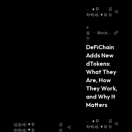
상
0
공
승
하락세
:
0
유
세
:
4
월
•
Blockc
전
hainRe
porter
DeFiChain 
Adds New 
dTokens: 
What They 
Are, How 
They Work, 
and Why It 
Matters
상
0
공
상승세
:
0
공
승
하락세
:
0
유
하락세
:
0
유