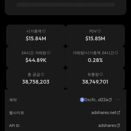
시가총액
FDV
$15.84M
$15.85M
24시간 거래량
거래량/시가총액 24시간
$44.89K
0.28%
총 공급
유통량
38,758,203
38,749,701
0xcfc...d22a
계약
adshares.net
웹사이트
adshares
API ID