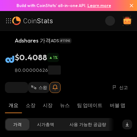
Build with CoinStats’ all-in-one API.
Learn more
Adshares 가격
ADS
#1196
$0.4088
1
%
฿0.00000626
스왑
신고
개요
소장
시장
뉴스
팀 업데이트
버블 맵
리
가격
시가총액
사용 가능한 공급량