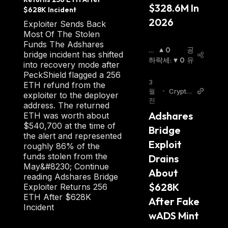
$328.6M In 
$628K Incident
2026
Exploiter Sends Back
Most Of The Stolen
Funds The Adshares
상
0
공
bridge incident has shifted
승
하락세
:
0
유
into recovery mode after
세
:
PeckShield flagged a 256
3
ETH refund from the
월
•
Crypto
exploiter to the deployer
전
Advent
address. The returned
ure
Adshares 
ETH was worth about
$540,700 at the time of
Bridge 
the alert and represented
Exploit 
roughly 86% of the
funds stolen from the
Drains 
May&#8230; Continue
About 
reading Adshares Bridge
$628K 
Exploiter Returns 256
ETH After $628K
After Fake 
Incident
wADS Mint