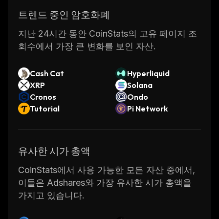
easily.
트렌드 중인 암호화폐
Overall, Adshares is a great solution for both
지난 24시간 동안 CoinStats의 고유 페이지 조
publishers and advertisers who want to take
회수에서 가장 큰 변화를 보인 자산.
advantage of programmatic advertising in a
secure and transparent environment. With its
Cash Cat
Hyperliquid
low fees, fast payments and advanced
XRP
Solana
targeting options, it’s no wonder why
Cronos
Ondo
Adshares has become one of the most
Tutorial
Pi Network
popular platforms for programmatic
advertising.
유사한 시가 총액
CoinStats에서 사용 가능한 모든 자산 중에서,
이들은 Adshares와 가장 유사한 시가 총액을
가지고 있습니다.