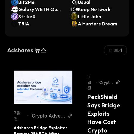
Bit2Me
Usual
Galaxy WETH Quali
Keep Network
ty
StrikeX
Little John
TRIA
A Hunters Dream
Adshares 뉴스
더 보기
3
월
•
Crypto
전
Advent
ure
PeckShield 
Says Bridge 
Exploits 
3월
Crypto Advent
•
전
Have Cost 
ure
Adshares Bridge Exploiter 
Crypto 
Returns 256 ETH After 