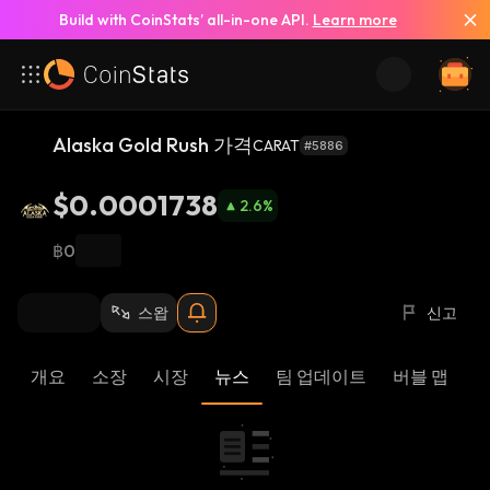
Build with CoinStats’ all-in-one API.
Learn more
Alaska Gold Rush 가격
CARAT
#5886
$0.0001738
2.6
%
฿0
스왑
신고
개요
소장
시장
뉴스
팀 업데이트
버블 맵
리