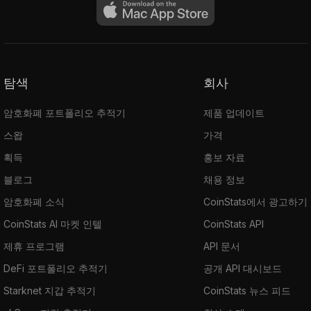
탐색
회사
암호화폐 포트폴리오 추적기
제품 업데이트
스왑
가격
획득
홍보 자료
블로그
채용 정보
암호화폐 소식
CoinStats에서 광고하기
CoinStats AI 마켓 인텔
CoinStats API
제휴 프로그램
API 문서
DeFi 포트폴리오 추적기
공개 API 대시보드
Starknet 지갑 추적기
CoinStats 뉴스 피드