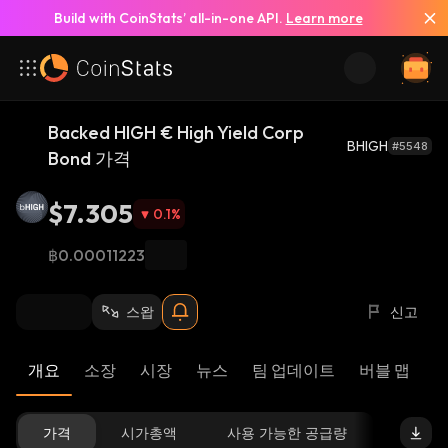
Build with CoinStats’ all-in-one API.
Learn more
Backed HIGH € High Yield Corp
BHIGH
#5548
Bond 가격
$7.305
0.1
%
฿0.00011223
스왑
신고
개요
소장
시장
뉴스
팀 업데이트
버블 맵
리
가격
시가총액
사용 가능한 공급량