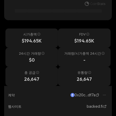
시가총액
FDV
$194.65K
$194.65K
24시간 거래량
거래량/시가총액 24시간
$0
-
총 공급
유통량
26,647
26,647
0x20c...df7a
계약
backed.fi
웹사이트