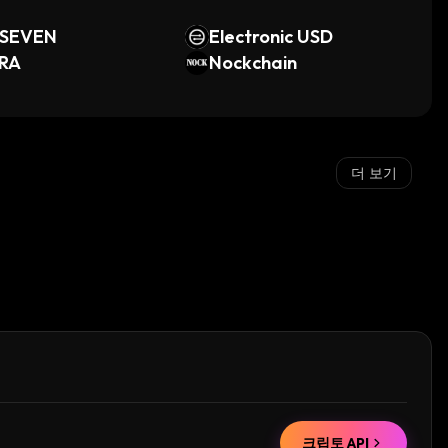
XSEVEN
Electronic USD
RA
Nockchain
더 보기
크립토 API