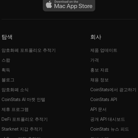
탐색
회사
암호화폐 포트폴리오 추적기
제품 업데이트
스왑
가격
획득
홍보 자료
블로그
채용 정보
암호화폐 소식
CoinStats에서 광고하기
CoinStats AI 마켓 인텔
CoinStats API
제휴 프로그램
API 문서
DeFi 포트폴리오 추적기
공개 API 대시보드
Starknet 지갑 추적기
CoinStats 뉴스 피드