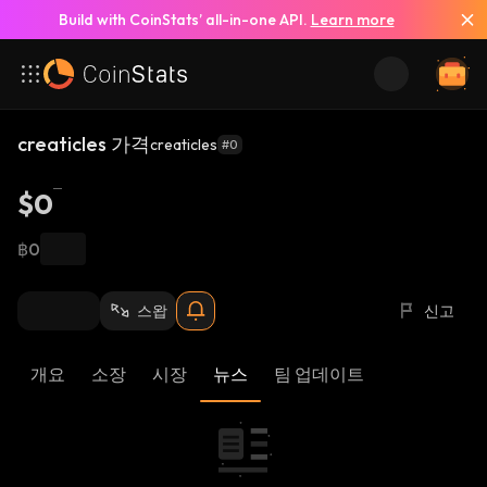
Build with CoinStats’ all-in-one API.
Learn more
creaticles 가격
creaticles
#0
$0
฿0
스왑
신고
개요
소장
시장
뉴스
팀 업데이트