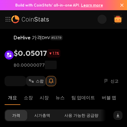
Build with CoinStats’ all-in-one API.
Learn more
DeHive 가격
DHV
#5379
$0.05017
1.1
%
฿0.00000077
스왑
신고
개요
소장
시장
뉴스
팀 업데이트
버블 맵
리
가격
시가총액
사용 가능한 공급량