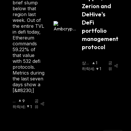
brief slump
Zerion and 
below that
DeHive's 
region last
week. Out of
DeFi 
the entire TVL
portfolio 
in defi today,
Ethereum
management 
commands
protocol
59.22% of
that value
with 532 defi
상승
1
공
protocols.
세
하락세
:
:
1
유
Metrics during
the last seven
days show a
[&#8230;]
상
9
공
승
하락세
:
1
유
세
: