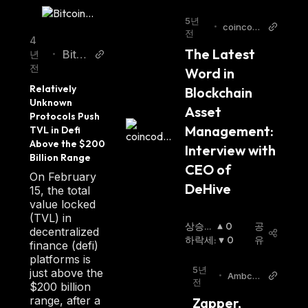
5년
•
coincod
전
ex
4
The Latest 
Bitco
년
•
전
in.co
Word in 
m
Relatively 
Blockchain 
Unknown 
Asset 
Protocols Push 
Management: 
TVL in Defi 
Above the $200 
Interview with 
Billion Range
CEO of 
On February
DeHive
15, the total
value locked
(TVL) in
상승세
0
공
decentralized
:
하락세
:
0
유
finance (defi)
platforms is
5년
just above the
•
Ambcry
전
$200 billion
pto
range, after a
Zapper, 