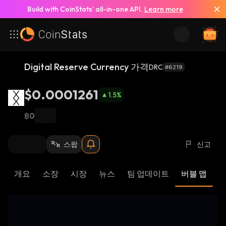
Build with CoinStats’ all-in-one API.
Learn more
Digital Reserve Currency 가격
DRC
#6219
$0.0001261
1.5
%
฿0
스왑
신고
개요
소장
시장
뉴스
팀 업데이트
버블 맵
리