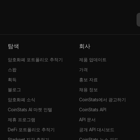
탐색
회사
암호화폐 포트폴리오 추적기
제품 업데이트
스왑
가격
획득
홍보 자료
블로그
채용 정보
암호화폐 소식
CoinStats에서 광고하기
CoinStats AI 마켓 인텔
CoinStats API
제휴 프로그램
API 문서
DeFi 포트폴리오 추적기
공개 API 대시보드
Starknet 지갑 추적기
CoinStats 뉴스 피드