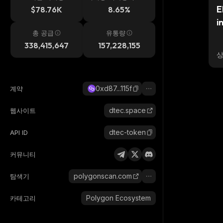
시간
E
$78.76K
8.65%
i
총 공급
유통량
338,415,647
157,228,155
0xd87...115f
계약
dtec.space
웹사이트
dtec-token
API ID
커뮤니티
polygonscan.com
탐색기
Polygon Ecosystem
카테고리