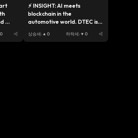
rt 
⚡️ INSIGHT: AI meets 
h 
blockchain in the 
d 
automotive world. DTEC is 
in talks with global 
0
상승세
:
0
하락세
:
0
automakers to power 
prototype projects with 
decentralized data. 
[Brought to you by 
@dtectoken]