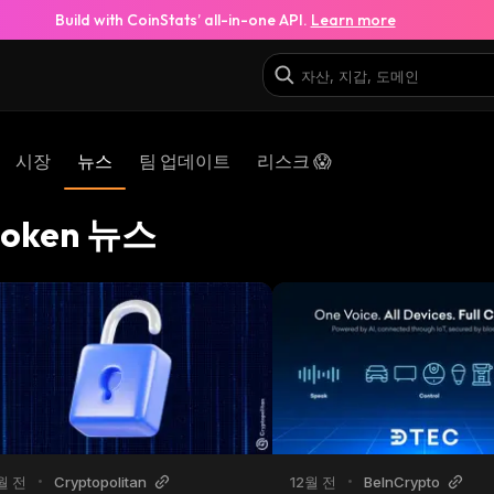
Build with CoinStats’ all-in-one API.
Learn more
시장
뉴스
팀 업데이트
리스크 😱
token 뉴스
월 전
•
Cryptopolitan
12월 전
•
BeInCrypto