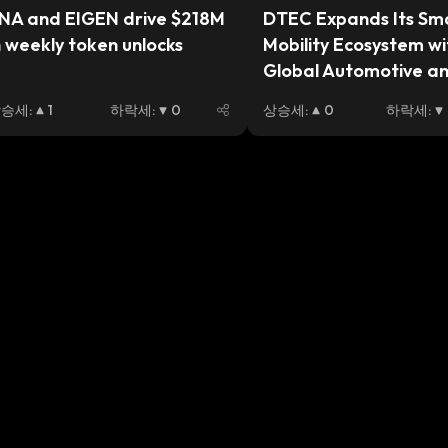
NA and EIGEN drive $218M 
DTEC Expands Its Sma
n weekly token unlocks
Mobility Ecosystem wit
Global Automotive an
Technology Leaders
상승세
:
1
하락세
:
0
상승세
:
0
하락세
: