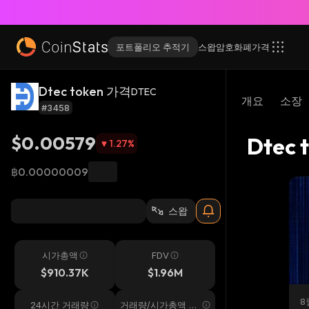
포트폴리오 추적기
스왑
암호화폐
가격
Dtec token 가격
DTEC
개요
소장
#3458
$0.00579
Dtec 
1.27
%
฿0.00000009
스왑
시가총액
FDV
$910.37K
$1.96M
8
24시간 거래량
거래량/시가총액 24