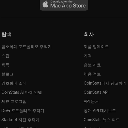
탐색
회사
암호화폐 포트폴리오 추적기
제품 업데이트
스왑
가격
획득
홍보 자료
블로그
채용 정보
암호화폐 소식
CoinStats에서 광고하기
CoinStats AI 마켓 인텔
CoinStats API
제휴 프로그램
API 문서
DeFi 포트폴리오 추적기
공개 API 대시보드
Starknet 지갑 추적기
CoinStats 뉴스 피드