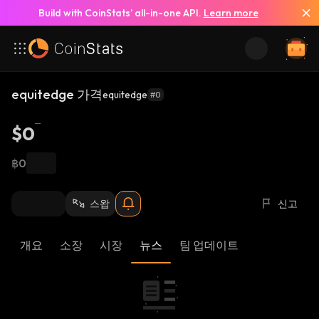
Build with CoinStats’ all-in-one API.
Learn more
equitedge 가격
equitedge
#0
$0
฿0
스왑
신고
개요
소장
시장
뉴스
팀 업데이트