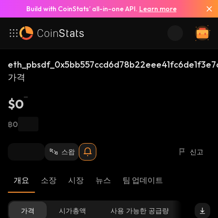
Build with CoinStats’ all-in-one API.
Learn more
eth_pbsdf_0x5bb557ccd6d78b22eee41fc6de1f3e
가격
$0
฿0
스왑
신고
개요
소장
시장
뉴스
팀 업데이트
가격
시가총액
사용 가능한 공급량