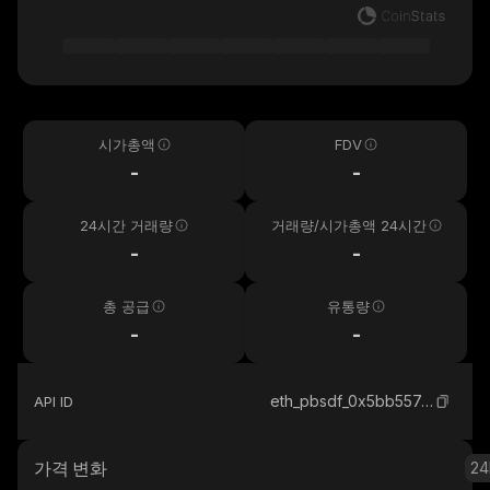
시가총액
FDV
-
-
24시간 거래량
거래량/시가총액 24시간
-
-
총 공급
유통량
-
-
eth_pbsdf_0x5bb557ccd6d78b22eee41fc6de1f3e7d8a564ad5
API ID
가격 변화
24