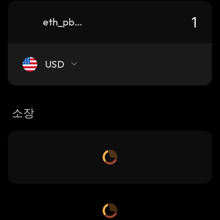
eth_pbsdf_0x5bb557ccd6d78b22eee41fc6de1f3e7d8a564ad5
USD
소장