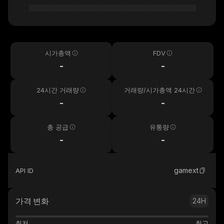
시가총액
FDV
-
-
24시간 거래량
거래량/시가총액 24시간
-
-
총 공급
유통량
-
-
gamext
API ID
가격 변화
24H
최저
최고