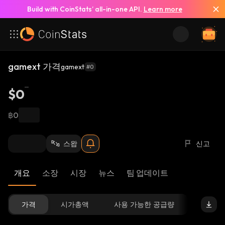
Build with CoinStats’ all-in-one API.
Learn more
gamext 가격
gamext
#0
$0
฿0
스왑
신고
개요
소장
시장
뉴스
팀 업데이트
가격
시가총액
사용 가능한 공급량