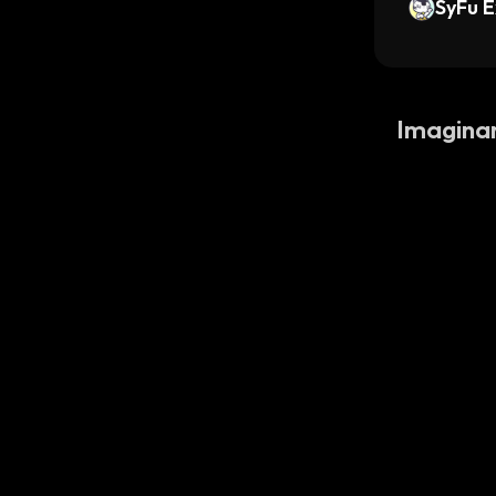
SyFu 
n
Imagina