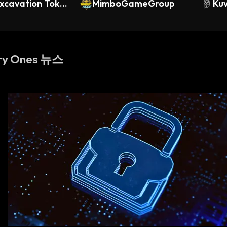
Excavation Toke
MimboGameGroup
Kuv
ry Ones 뉴스