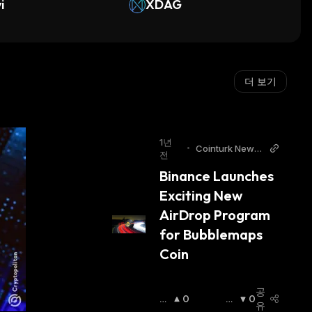
i
XDAG
더 보기
1년
•
Cointurk News
전
EN
Binance Launches 
Exciting New 
AirDrop Program 
for Bubblemaps 
Coin
공
상
0
하
0
유