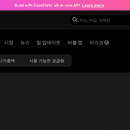
Build with CoinStats’ all-in-one API.
Learn more
시장
뉴스
팀 업데이트
버블 맵
리스크 😱
시가총액
사용 가능한 공급량