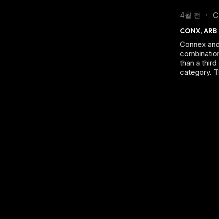
C
4월 전
•
Connex and
combination
than a third
category. T