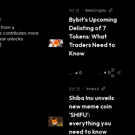
승
락
세
:
세
:
1년 전
•
BeInCrypto
Bybit’s Upcoming 
CONX, ARB and RAIN lead token unlocks as $221M enters circulation this week 
Delisting of 7 
 from a
ne contributes more
Tokens: What 
near unlocks
Traders Need to 
]
Know
공
상
0
하
0
유
승
락
세
:
세
:
2년 전
•
Invezz
Shiba Inu unveils 
new meme coin 
‘SHIFU’: 
everything you 
need to know