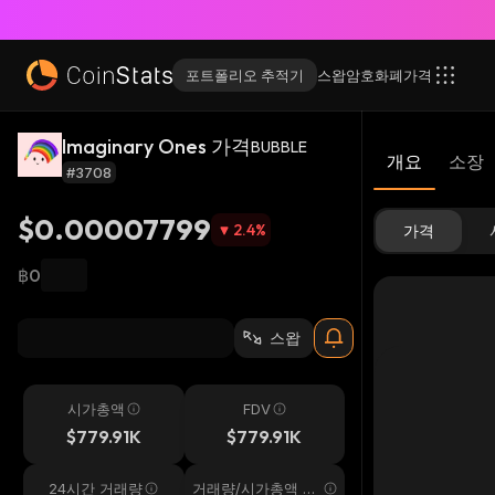
포트폴리오 추적기
스왑
암호화폐
가격
Imaginary Ones 가격
BUBBLE
개요
소장
#3708
$0.00007799
2.4
%
가격
฿0
스왑
시가총액
FDV
$779.91K
$779.91K
24시간 거래량
거래량/시가총액 24