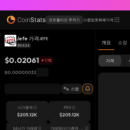
포트폴리오 추적기
스왑
암호화폐
가격
Jefe 가격
JEFE
개요
소장
#5434
$0.02061
1.1
%
가격
฿0.00000032
스왑
시가총액
FDV
$205.12K
$205.12K
24시간 거래량
거래량/시가총액 24