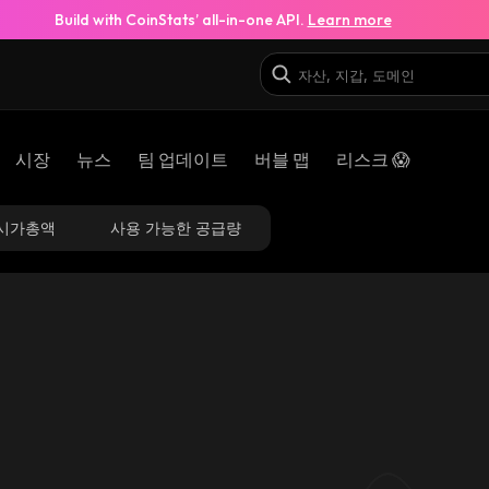
Build with CoinStats’ all-in-one API.
Learn more
시장
뉴스
팀 업데이트
버블 맵
리스크 😱
시가총액
사용 가능한 공급량